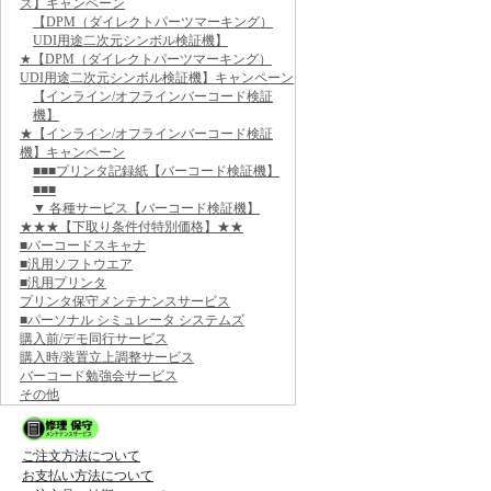
ズ】キャンペーン
【DPM（ダイレクトパーツマーキング）
UDI用途二次元シンボル検証機】
★【DPM（ダイレクトパーツマーキング）
UDI用途二次元シンボル検証機】キャンペーン
【インライン/オフラインバーコード検証
機】
★【インライン/オフラインバーコード検証
機】キャンペーン
■■■プリンタ記録紙【バーコード検証機】
■■■
▼ 各種サービス【バーコード検証機】
★★★【下取り条件付特別価格】★★
■バーコードスキャナ
■汎用ソフトウエア
■汎用プリンタ
プリンタ保守メンテナンスサービス
■パーソナル シミュレータ システムズ
購入前/デモ同行サービス
購入時/装置立上調整サービス
バーコード勉強会サービス
その他
ご注文方法について
お支払い方法について