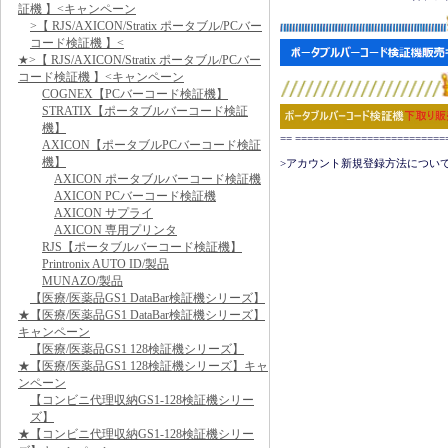
証機 】<キャンペーン
>【 RJS/AXICON/Stratix ポータブル/PCバー
コード検証機 】<
★>【 RJS/AXICON/Stratix ポータブル/PCバー
コード検証機 】<キャンペーン
COGNEX【PCバーコード検証機】
STRATIX【ポータブルバーコード検証
機】
== ======================
AXICON【ポータブルPCバーコード検証
機】
>アカウント新規登録方法について
AXICON ポータブルバーコード検証機
AXICON PCバーコード検証機
AXICON サプライ
AXICON 専用プリンタ
RJS【ポータブルバーコード検証機】
Printronix AUTO ID/製品
MUNAZO/製品
【医療/医薬品GS1 DataBar検証機シリーズ】
★【医療/医薬品GS1 DataBar検証機シリーズ】
キャンペーン
【医療/医薬品GS1 128検証機シリーズ】
★【医療/医薬品GS1 128検証機シリーズ】キャ
ンペーン
【コンビニ代理収納GS1-128検証機シリー
ズ】
★【コンビニ代理収納GS1-128検証機シリー