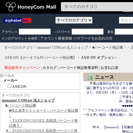
アカウント
パスワード
署名
|
アカウント新規登録
パスワードをお忘れの方
インのアカウントを保存
すべてのカテゴリ
munazon! COM.net 法人ショップ
■バーコード検証機
>【
AXICON【ポータブルPCバーコード検証機】
AXICON オプション
|
製品販売キャンペーン
|
カタログ
|
バーコード検証教養資料
|
お支払口座
絞り込み
ニュース
メーカー
　　平素は格別のお引き立てを賜
AXICON
「誠に勝手ながら8月5日（水）,8
　また、8月10日（月）～14日
すべてのカテゴリ
　　　　　　　　　　　ご不便を
munazon! COM.net 法人ショップ
　　　　　　　　　　　尚、緊急の場合は
■バーコード検証機
　　　　　　　　　　　　■■■■■■＜
■校正基準テストカード< バーコード検証機
”「アルファベット株式会社は、“
一日も早い復旧・復興を願い、日
>
>【AXICON/COGNEX 高精度バーコード検
　　　　　　　　　　　　　　　
証機 】<
　　　昨今、【munazo】【宗
★>【AXICON/COGNEX 高精度バーコード検
　　　　　　　　　　　　弊社に