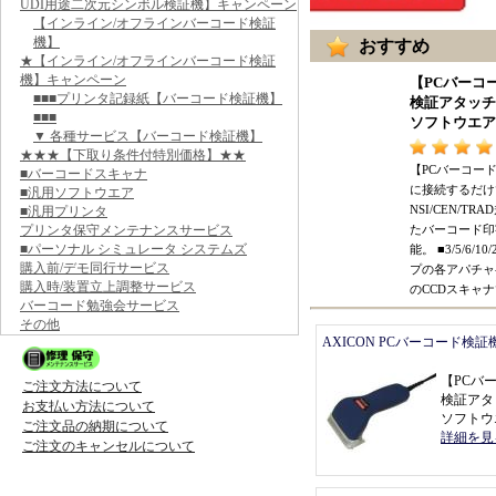
UDI用途二次元シンボル検証機】キャンペーン
【インライン/オフラインバーコード検証
機】
おすすめ
★【インライン/オフラインバーコード検証
機】キャンペーン
【
PCバーコ
■■■プリンタ記録紙【バーコード検証機】
検証アタッチ
■■■
ソフトウエア
▼ 各種サービス【バーコード検証機】
★★★【下取り条件付特別価格】★★
【
PCバーコー
■バーコードスキャナ
に接続するだけ
■汎用ソフトウエア
NSI/CEN/T
■汎用プリンタ
プリンタ保守メンテナンスサービス
たバーコード印
■パーソナル シミュレータ システムズ
能
。 ■
3/5/6/1
購入前/デモ同行サービス
プの各アパチャ
購入時/装置立上調整サービス
のCCDスキャ
バーコード勉強会サービス
その他
AXICON PCバーコード検証
【
PCバ
ご注文方法について
検証アタ
お支払い方法について
ソフトウ
ご注文品の納期について
詳細を見
ご注文のキャンセルについて