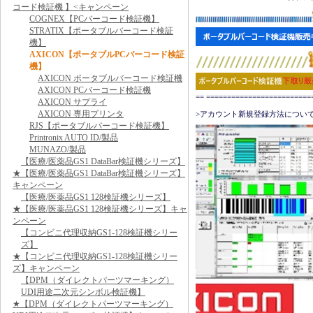
コード検証機 】<キャンペーン
COGNEX【PCバーコード検証機】
STRATIX【ポータブルバーコード検証
機】
AXICON【ポータブルPCバーコード検証
機】
AXICON ポータブルバーコード検証機
AXICON PCバーコード検証機
== ======================
AXICON サプライ
AXICON 専用プリンタ
>アカウント新規登録方法について
RJS【ポータブルバーコード検証機】
Printronix AUTO ID/製品
MUNAZO/製品
【医療/医薬品GS1 DataBar検証機シリーズ】
★【医療/医薬品GS1 DataBar検証機シリーズ】
キャンペーン
【医療/医薬品GS1 128検証機シリーズ】
★【医療/医薬品GS1 128検証機シリーズ】キャ
ンペーン
【コンビニ代理収納GS1-128検証機シリー
ズ】
★【コンビニ代理収納GS1-128検証機シリー
ズ】キャンペーン
【DPM（ダイレクトパーツマーキング）
UDI用途二次元シンボル検証機】
★【DPM（ダイレクトパーツマーキング）