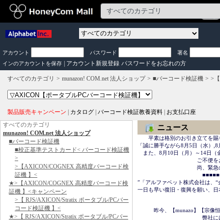
アカウント
パスワード
署名
|
アカウント新規登録
パスワードをお忘れの方
インのアカウントを保存
すべてのカテゴリ
munazon! COM.net 法人ショップ
■バーコード検証機
>【
製品販売キャンペーン
|
カタログ
|
バーコード検証教養資料
|
お支払口座
すべてのカテゴリ
ニュース
munazon! COM.net 法人ショップ
　　平素は格別のお引き立てを賜
■バーコード検証機
「誠に勝手ながら8月5日（水）,8
■校正基準テストカード< バーコード検証機
　また、8月10日（月）～14日
>
　　　　　　　　　　　ご不便を
>【AXICON/COGNEX 高精度バーコード検
　　　　　　　　　　　尚、緊急の場合は
証機 】<
　　　　　　　　　　　　■■■■■■＜
”「アルファベット株式会社は、“
★>【AXICON/COGNEX 高精度バーコード検
一日も早い復旧・復興を願い、日
証機 】<キャンペーン
>【 RJS/AXICON/Stratix ポータブル/PCバー
　　　　　　　　　　　　　　　
コード検証機 】<
　　　昨今、【munazo】【宗
★>【 RJS/AXICON/Stratix ポータブル/PCバー
　　　　　　　　　　　　弊社に