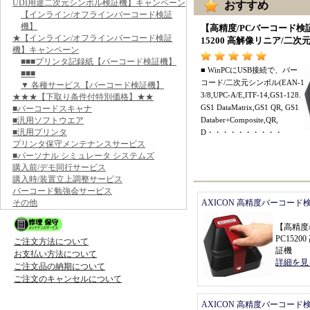
UDI用途二次元シンボル検証機】キャンペーン
おすすめ
【インライン/オフラインバーコード検証
機】
【
高精度/PCバーコード検
★【インライン/オフラインバーコード検証
15200 高解像リニア/二
機】キャンペーン
■■■プリンタ記録紙【バーコード検証機】
■
WinPCにUSB接続で
、
バー
■■■
コード/二次元シンボル(EAN
-
1
▼ 各種サービス【バーコード検証機】
3/8,UPC
-
A/E,ITF
-
14,GS1
-
128.
★★★【下取り条件付特別価格】★★
GS1 DataMatrix,GS1 QR,
GS1
■バーコードスキャナ
■汎用ソフトウエア
Databer+Composite,QR,
■汎用プリンタ
D
・・・・・・・・・・
プリンタ保守メンテナンスサービス
■パーソナル シミュレータ システムズ
購入前/デモ同行サービス
購入時/装置立上調整サービス
バーコード勉強会サービス
その他
AXICON 高精度バーコード
【
高精度
PC152
ご注文方法について
証機
お支払い方法について
詳細を見
ご注文品の納期について
ご注文のキャンセルについて
AXICON 高精度バーコード