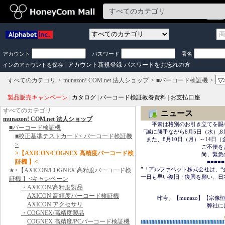
アカウント
パスワード
署名
|
アカウント新規登録
パスワードをお忘れの方
インのアカウントを保存
すべてのカテゴリ
munazon! COM.net 法人ショップ
■バーコード検証機
製品販売キャンペーン
|
カタログ
|
バーコード検証教養資料
|
お支払口座
すべてのカテゴリ
ニュース
munazon! COM.net 法人ショップ
　　平素は格別のお引き立てを賜
■バーコード検証機
「誠に勝手ながら8月5日（水）,8
■校正基準テストカード< バーコード検証機
　また、8月10日（月）～14日
>
　　　　　　　　　　　ご不便を
>【AXICON/COGNEX 高精度バーコード検
　　　　　　　　　　　尚、緊急の場合は
証機 】<
　　　　　　　　　　　　■■■■■■＜
”「アルファベット株式会社は、“
★>【AXICON/COGNEX 高精度バーコード検
一日も早い復旧・復興を願い、日
証機 】<キャンペーン
・AXICON/高精度製品
　　　　　　　　　　　　　　　
AXICON 高精度バーコード検証機
　　　昨今、【munazo】【宗
AXICON アクセサリ
　　　　　　　　　　　　弊社に
・COGNEX/高精度製品
COGNEX 高精度/PCバーコード検証機