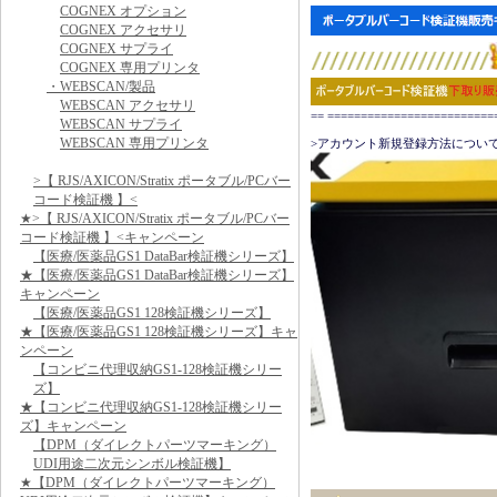
COGNEX オプション
COGNEX アクセサリ
COGNEX サプライ
COGNEX 専用プリンタ
・WEBSCAN/製品
WEBSCAN アクセサリ
== ======================
WEBSCAN サプライ
WEBSCAN 専用プリンタ
>アカウント新規登録方法について
>【 RJS/AXICON/Stratix ポータブル/PCバー
コード検証機 】<
★>【 RJS/AXICON/Stratix ポータブル/PCバー
コード検証機 】<キャンペーン
【医療/医薬品GS1 DataBar検証機シリーズ】
★【医療/医薬品GS1 DataBar検証機シリーズ】
キャンペーン
【医療/医薬品GS1 128検証機シリーズ】
★【医療/医薬品GS1 128検証機シリーズ】キャ
ンペーン
【コンビニ代理収納GS1-128検証機シリー
ズ】
★【コンビニ代理収納GS1-128検証機シリー
ズ】キャンペーン
【DPM（ダイレクトパーツマーキング）
UDI用途二次元シンボル検証機】
★【DPM（ダイレクトパーツマーキング）