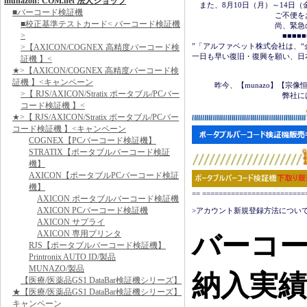
munazon! COM.net 法人ショップ
　また、8月10日（月）～14日
■バーコード検証機
　　　　　　　　　　　ご不便を
■校正基準テストカード< バーコード検証機
　　　　　　　　　　　尚、緊急の場合は
>
　　　　　　　　　　　　■■■■■■＜
”「アルファベット株式会社は、“
>【AXICON/COGNEX 高精度バーコード検
一日も早い復旧・復興を願い、日
証機 】<
★>【AXICON/COGNEX 高精度バーコード検
　　　　　　　　　　　　　　　
証機 】<キャンペーン
　　　昨今、【munazo】【宗
>【 RJS/AXICON/Stratix ポータブル/PCバー
　　　　　　　　　　　　弊社に
コード検証機 】<
★>【 RJS/AXICON/Stratix ポータブル/PCバー
コード検証機 】<キャンペーン
COGNEX【PCバーコード検証機】
STRATIX【ポータブルバーコード検証
機】
AXICON【ポータブルPCバーコード検証
機】
== ======================
AXICON ポータブルバーコード検証機
AXICON PCバーコード検証機
>アカウント新規登録方法について
AXICON サプライ
AXICON 専用プリンタ
バーコ
RJS【ポータブルバーコード検証機】
Printronix AUTO ID/製品
MUNAZO/製品
納入実
【医療/医薬品GS1 DataBar検証機シリーズ】
★【医療/医薬品GS1 DataBar検証機シリーズ】
キャンペーン