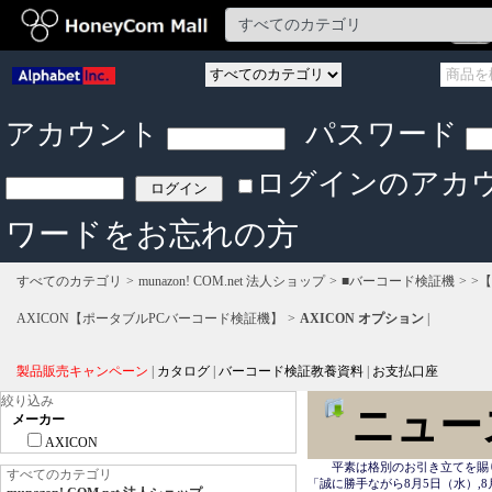
アカウント
パスワード
ログインのアカ
ワードをお忘れの方
すべてのカテゴリ
munazon! COM.net 法人ショップ
■バーコード検証機
>【
AXICON【ポータブルPCバーコード検証機】
AXICON オプション
|
製品販売キャンペーン
|
カタログ
|
バーコード検証教養資料
|
お支払口座
絞り込み
ニュー
メーカー
AXICON
　　平素は格別のお引き立てを賜
すべてのカテゴリ
「誠に勝手ながら8月5日（水）,8