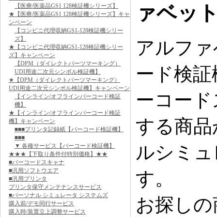
ァベッ
【医療/医薬品GS1 128検証機シリーズ】
★【医療/医薬品GS1 128検証機シリーズ】キャ
ンペーン
【コンビニ代理収納GS1-128検証機シリー
ズ】
アルファ
★【コンビニ代理収納GS1-128検証機シリー
ズ】キャンペーン
【DPM（ダイレクトパーツマーキング）
ード検証
UDI用途二次元シンボル検証機】
★【DPM（ダイレクトパーツマーキング）
UDI用途二次元シンボル検証機】キャンペーン
ーコード
【インライン/オフラインバーコード検証
機】
★【インライン/オフラインバーコード検証
する商品
機】キャンペーン
■■■プリンタ記録紙【バーコード検証機】
■■■
ルシミュ
▼ 各種サービス【バーコード検証機】
★★★【下取り条件付特別価格】★★
■バーコードスキャナ
■汎用ソフトウエア
す。
■汎用プリンタ
プリンタ保守メンテナンスサービス
■パーソナル シミュレータ システムズ
お探しの
購入前/デモ同行サービス
購入時/装置立上調整サービス