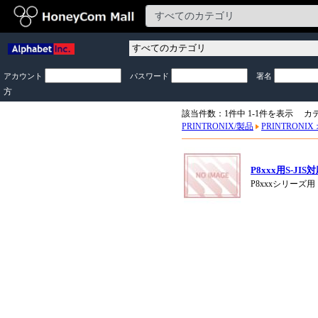
アカウント
パスワード
署名
方
該当件数：1件中 1-1件を表示 カ
PRINTRONIX/製品
PRINTRONI
P8xxx用S-J
P8xxxシリーズ