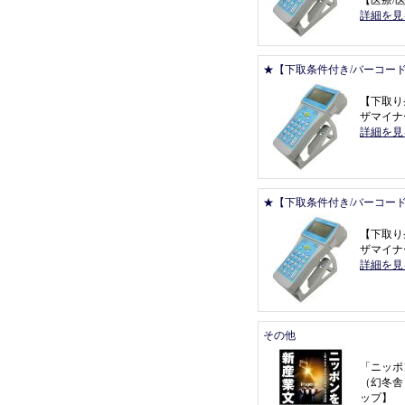
【
医療/医
詳細を見
★【下取条件付き/バーコー
【
下取り
ザマイナー 
詳細を見
★【下取条件付き/バーコー
【
下取り
ザマイナー 
詳細を見
その他
「
ニッポ
（
幻冬舎
ップ
】