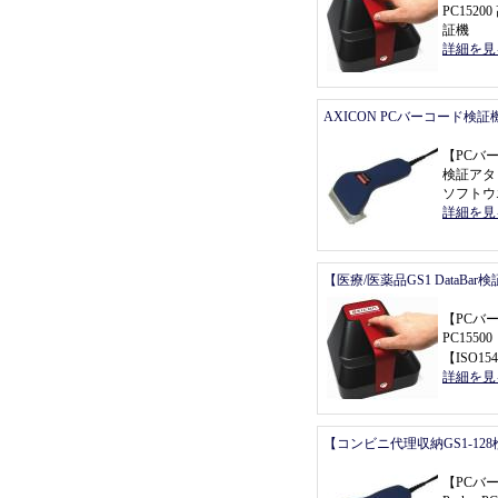
PC152
証機
詳細を見
AXICON PCバーコード検証
【
PCバ
検証アタ
ソフトウ
詳細を見
【医療/医薬品GS1 DataBa
【
PCバ
PC155
【
ISO154
詳細を見
【コンビニ代理収納GS1-12
【
PCバ