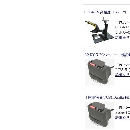
COGNEX 高精度/PCバーコ
【
PC/
COGNEX
ンボル検
詳細を見
AXICON PCバーコード検証
【
PCバ
PC6515
詳細を見
【医療/医薬品GS1 DataBa
【
PCバ
Pecker P
詳細を見