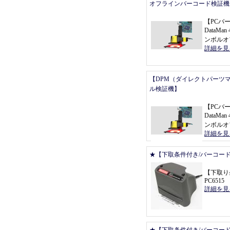
オフラインバーコード検証機
【
PCバ
DataMan 
ンボルオ
詳細を見
【DPM（ダイレクトパーツ
ル検証機】
【
PCバ
DataMan 
ンボルオ
詳細を見
★【下取条件付き/バーコー
【
下取り
PC6515
詳細を見