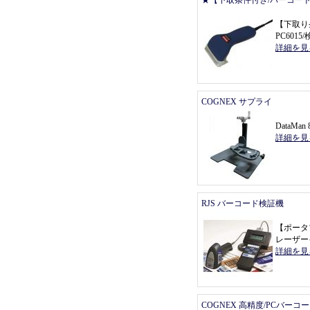
★【下取条件付き/バーコー
【
下取り
PC601
詳細を見
COGNEX サプライ
DataMa
詳細を見
RJS バーコード検証機
【
ポータ
レーザー
詳細を見
COGNEX 高精度/PCバーコ