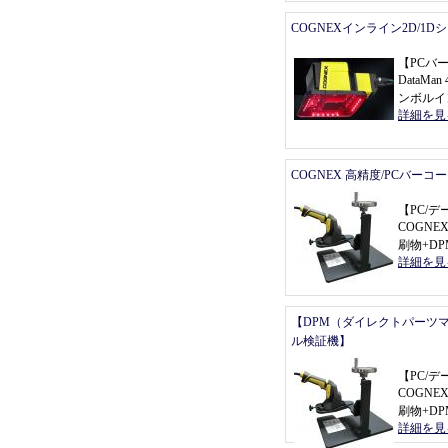
COGNEXインライン2D/1
【
PCバ
DataMan 
ンボルイ
詳細を見
COGNEX 高精度/PCバーコ
【
PC/
COGNEX 
刷物+D
詳細を見
【DPM（ダイレクトパーツ
ル検証機】
【
PC/
COGNEX 
刷物+D
詳細を見