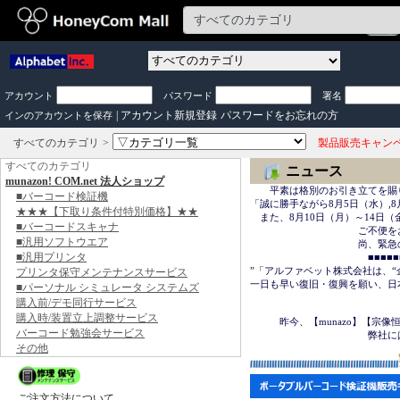
アカウント
パスワード
署名
|
アカウント新規登録
パスワードをお忘れの方
インのアカウントを保存
すべてのカテゴリ
製品販売キャン
すべてのカテゴリ
ニュース
munazon! COM.net 法人ショップ
　　平素は格別のお引き立てを賜
■バーコード検証機
「誠に勝手ながら8月5日（水）,8
★★★【下取り条件付特別価格】★★
　また、8月10日（月）～14日
■バーコードスキャナ
　　　　　　　　　　　ご不便を
■汎用ソフトウエア
　　　　　　　　　　　尚、緊急の場合は
■汎用プリンタ
　　　　　　　　　　　　■■■■■■＜
”「アルファベット株式会社は、“
プリンタ保守メンテナンスサービス
一日も早い復旧・復興を願い、日
■パーソナル シミュレータ システムズ
購入前/デモ同行サービス
　　　　　　　　　　　　　　　
購入時/装置立上調整サービス
　　　昨今、【munazo】【宗
バーコード勉強会サービス
　　　　　　　　　　　　弊社に
その他
ご注文方法について