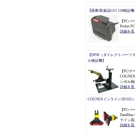
【医療/医薬品GS1 128検証
【
PCバ
Pecker P
詳細を見
【DPM（ダイレクトパーツ
ル検証機】
【
PC/
COGNEX
ンボル検
詳細を見
COGNEXインライン2D/1
【
PCバ
DataMa
ライン高
詳細を見