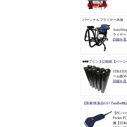
パーソナルフライヤー本体
Astro
ライヤー
詳細を見
■■■プリンタ記録紙【バーコ
STRAT
ール紙5
詳細を見
【医療/医薬品GS1 DataBa
【
PCバ
Pecke
属
【
日本