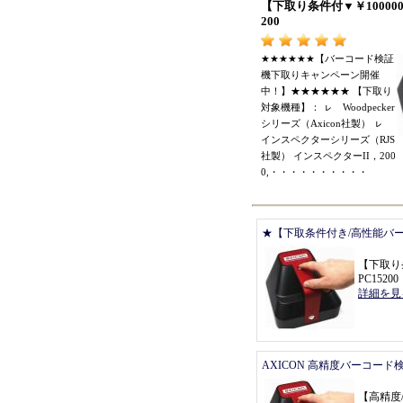
【
下取り条件付
▼￥
10000
200
★★★★★★【
バーコード検証
機下取りキャンペーン開催
中
！】★★★★★★ 【
下取り
対象機種
】：
ㇾ
Woodpecker
シリーズ
（
Axicon社製
）
ㇾ
インスペクターシリーズ
（
RJS
社製
）
インスペクターII
，
200
0,
・・・・・・・・・・
★【下取条件付き/高性能バ
【
下取り
PC15200
詳細を見
AXICON 高精度バーコード
【
高精度