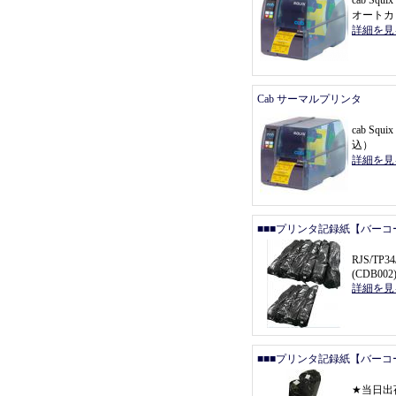
cab Sq
オートカ
詳細を見
Cab サーマルプリンタ
cab Squ
込
）
詳細を見
■■■プリンタ記録紙【バーコ
RJS/T
(CDB002
詳細を見
■■■プリンタ記録紙【バーコ
★
当日出