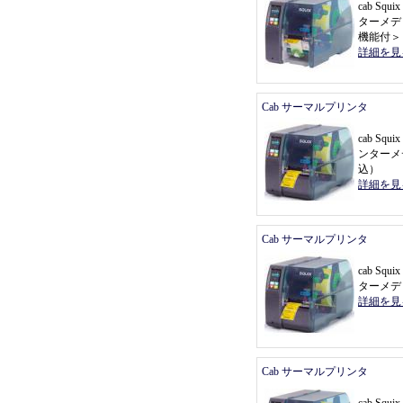
cab Sq
ターメデ
機能付
＞
詳細を見
Cab サーマルプリンタ
cab Sq
ンターメ
込
）
詳細を見
Cab サーマルプリンタ
cab Sq
ターメデ
詳細を見
Cab サーマルプリンタ