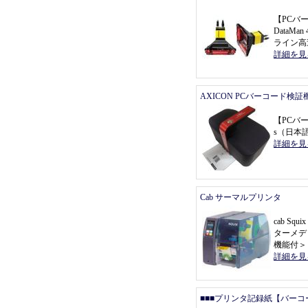
【
PCバ
DataMa
ライン高
詳細を見
AXICON PCバーコード検証
【
PCバ
s
（
日本
詳細を見
Cab サーマルプリンタ
cab Sq
ターメデ
機能付
＞
詳細を見
■■■プリンタ記録紙【バーコ