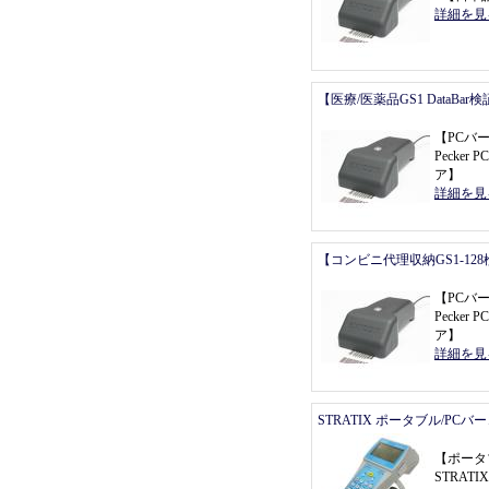
詳細を見
【医療/医薬品GS1 DataBa
【
PCバ
Pecker P
ア
】
詳細を見
【コンビニ代理収納GS1-12
【
PCバ
Pecker P
ア
】
詳細を見
STRATIX ポータブル/PC
【
ポータ
STRATI