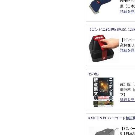
Pecke
属
【
日本
詳細を見
【コンビニ代理収納GS1-12
【
PCバ
高解像リ
詳細を見
その他
改訂版
「
像恒憲
（
プ
】
詳細を見
AXICON PCバーコード検証
【
PCバ
S
【
日本