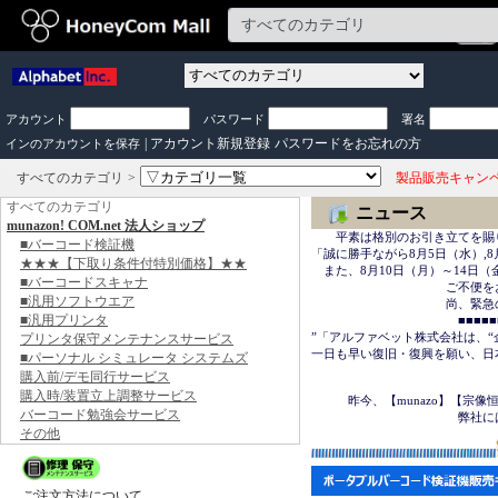
アカウント
パスワード
署名
|
アカウント新規登録
パスワードをお忘れの方
インのアカウントを保存
すべてのカテゴリ
製品販売キャン
すべてのカテゴリ
ニュース
munazon! COM.net 法人ショップ
　　平素は格別のお引き立てを賜
■バーコード検証機
「誠に勝手ながら8月5日（水）,8
★★★【下取り条件付特別価格】★★
　また、8月10日（月）～14日
■バーコードスキャナ
　　　　　　　　　　　ご不便を
■汎用ソフトウエア
　　　　　　　　　　　尚、緊急の場合は
■汎用プリンタ
　　　　　　　　　　　　■■■■■■＜
”「アルファベット株式会社は、“
プリンタ保守メンテナンスサービス
一日も早い復旧・復興を願い、日
■パーソナル シミュレータ システムズ
購入前/デモ同行サービス
　　　　　　　　　　　　　　　
購入時/装置立上調整サービス
　　　昨今、【munazo】【宗
バーコード勉強会サービス
　　　　　　　　　　　　弊社に
その他
ご注文方法について