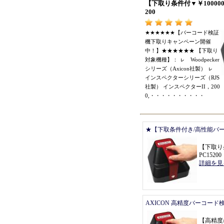
【
下取り条件付
▼￥
10000
200
★★★★★★【
バーコード検証
機下取りキャンペーン開催
中
！】★★★★★★ 【
下取り
対象機種
】：
ㇾ
Woodpecker
シリーズ
（
Axicon社製
）
ㇾ
インスペクターシリーズ
（
RJS
社製
）
インスペクターII
，
200
0,
・・・・・・・・・・
★【下取条件付き/高性能バ
【
下取り
PC15200
詳細を見
AXICON 高精度バーコード
【
高精度