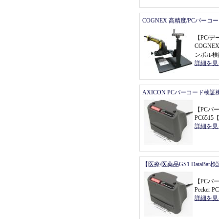
COGNEX 高精度/PCバーコ
【
PC/
COGNEX
ンボル検
詳細を見
AXICON PCバーコード検証
【
PCバ
PC6515
詳細を見
【医療/医薬品GS1 DataBa
【
PCバ
Pecker P
詳細を見