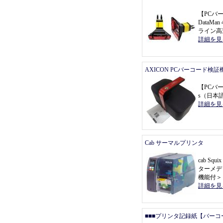
【
PCバ
DataMa
ライン高
詳細を見
AXICON PCバーコード検証
【
PCバ
s
（
日本
詳細を見
Cab サーマルプリンタ
cab Sq
ターメデ
機能付
＞
詳細を見
■■■プリンタ記録紙【バーコ