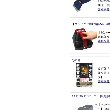
Pecke
属
【
日本
詳細を見
【コンビニ代理収納GS1-12
【
PCバ
高解像リ
詳細を見
その他
改訂版
「
像恒憲
（
プ
】
詳細を見
AXICON PCバーコード検証
【
PCバ
S
【
日本