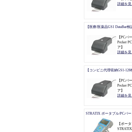
詳細を見
【医療/医薬品GS1 DataBa
【
PCバ
Pecker P
ア
】
詳細を見
【コンビニ代理収納GS1-12
【
PCバ
Pecker P
ア
】
詳細を見
STRATIX ポータブル/PC
【
ポータ
STRATI