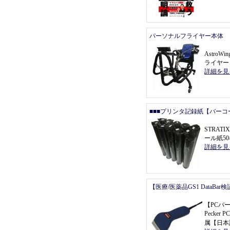
パーソナルフライヤー本体
Astro
ライヤー
詳細を見
■■■プリンタ記録紙【バーコ
STRAT
ール紙5
詳細を見
【医療/医薬品GS1 DataBa
【
PCバ
Pecke
属
【
日本