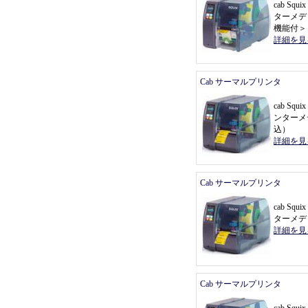
cab Sq
ターメデ
機能付
＞
詳細を見
Cab サーマルプリンタ
cab Sq
ンターメ
込
）
詳細を見
Cab サーマルプリンタ
cab Sq
ターメデ
詳細を見
Cab サーマルプリンタ