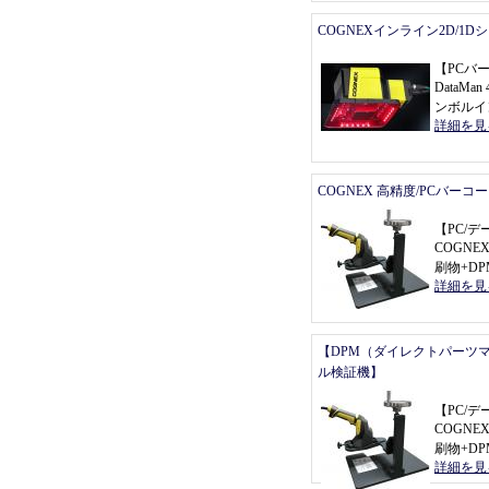
COGNEXインライン2D/1
【
PCバ
DataMan 
ンボルイ
詳細を見
COGNEX 高精度/PCバーコ
【
PC/
COGNEX 
刷物+D
詳細を見
【DPM（ダイレクトパーツ
ル検証機】
【
PC/
COGNEX 
刷物+D
詳細を見