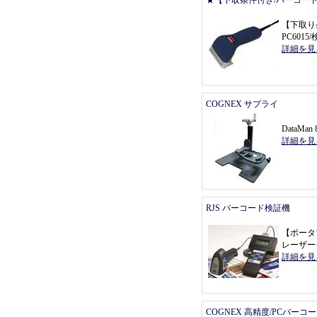
★【下取条件付き/バーコー
【
下取り
PC601
詳細を見
COGNEX サプライ
DataMa
詳細を見
RJS バーコード検証機
【
ポータ
レーザー
詳細を見
COGNEX 高精度/PCバーコ