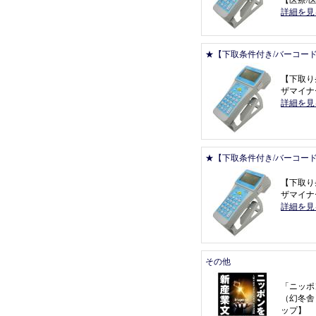
【
医療/医
詳細を見
★【下取条件付き/バーコー
【
下取り
ザマイナー 
詳細を見
★【下取条件付き/バーコー
【
下取り
ザマイナー 
詳細を見
その他
「
ニッポ
（
幻冬舎
ップ
】