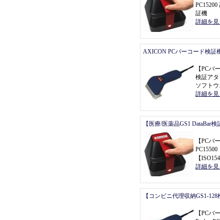
PC152
証機
詳細を見
AXICON PCバーコード検証
【
PCバ
検証アタ
ソフトウ
詳細を見
【医療/医薬品GS1 DataBa
【
PCバ
PC155
【
ISO154
詳細を見
【コンビニ代理収納GS1-12
【
PCバ