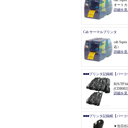
cab Sq
オートカ
詳細を見
Cab サーマルプリンタ
cab Squ
込
）
詳細を見
■■■プリンタ記録紙【バーコ
RJS/T
(CDB002
詳細を見
■■■プリンタ記録紙【バーコ
★
当日出