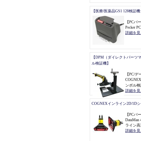
【医療/医薬品GS1 128検証
【
PCバ
Pecker P
詳細を見
【DPM（ダイレクトパーツ
ル検証機】
【
PC/
COGNEX
ンボル検
詳細を見
COGNEXインライン2D/1
【
PCバ
DataMa
ライン高
詳細を見