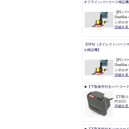
オフラインバーコード検証機
【
PCバ
DataMan 
ンボルオ
詳細を見
【DPM（ダイレクトパーツ
ル検証機】
【
PCバ
DataMan 
ンボルオ
詳細を見
★【下取条件付き/バーコー
【
下取り
PC6515
詳細を見