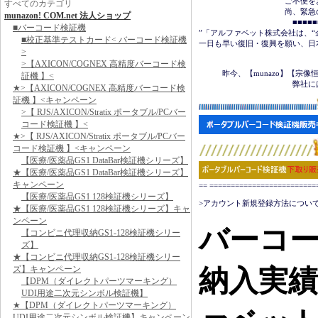
　　　　　　　　　　　ご不便を
すべてのカテゴリ
　　　　　　　　　　　尚、緊急の場合は
munazon! COM.net 法人ショップ
　　　　　　　　　　　　■■■■■■＜
■バーコード検証機
”「アルファベット株式会社は、“
■校正基準テストカード< バーコード検証機
一日も早い復旧・復興を願い、日
>
　　　　　　　　　　　　　　　
>【AXICON/COGNEX 高精度バーコード検
　　　昨今、【munazo】【宗
証機 】<
　　　　　　　　　　　　弊社に
★>【AXICON/COGNEX 高精度バーコード検
証機 】<キャンペーン
>【 RJS/AXICON/Stratix ポータブル/PCバー
コード検証機 】<
★>【 RJS/AXICON/Stratix ポータブル/PCバー
コード検証機 】<キャンペーン
【医療/医薬品GS1 DataBar検証機シリーズ】
★【医療/医薬品GS1 DataBar検証機シリーズ】
キャンペーン
== ======================
【医療/医薬品GS1 128検証機シリーズ】
>アカウント新規登録方法について
★【医療/医薬品GS1 128検証機シリーズ】キャ
ンペーン
バーコ
【コンビニ代理収納GS1-128検証機シリー
ズ】
★【コンビニ代理収納GS1-128検証機シリー
ズ】キャンペーン
納入実
【DPM（ダイレクトパーツマーキング）
UDI用途二次元シンボル検証機】
★【DPM（ダイレクトパーツマーキング）
UDI用途二次元シンボル検証機】キャンペーン