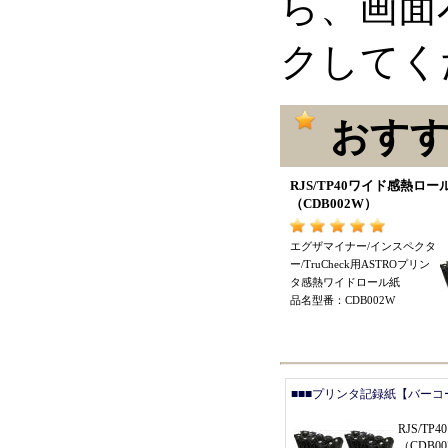
ら、画面
クしてく
おすす
RJS/TP40ワイド感熱ロー
（
CDB002W
）
エグザマイナー/インスペクタ
ー/TruCheck用ASTROプリン
タ感熱ワイドロール紙
品名型番
：
CDB002W
■■■プリンタ記録紙【バーコ
RJS/T
（
CDB0