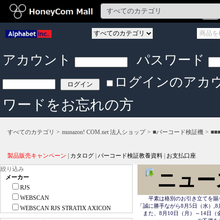
アカウント
パスワード
ログインのアカ
ワードをお忘れの方
すべてのカテゴリ
munazon! COM.net 法人ショップ
■バーコード検証機
■
製品販売キャンペーン
|
カタログ
|
バーコード検証教養資料
|
お支払口座
絞り込み
ニュー
メーカー
RJS
WEBSCAN
　　平素は格別のお引き立てを賜
「誠に勝手ながら8月5日（水）,8
WEBSCAN RJS STRATIX AXICON
　また、8月10日（月）～14日