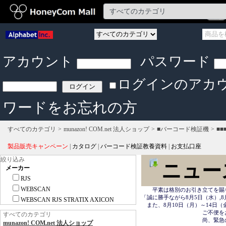
アカウント
パスワード
ログインのアカ
ワードをお忘れの方
すべてのカテゴリ
munazon! COM.net 法人ショップ
■バーコード検証機
■
製品販売キャンペーン
|
カタログ
|
バーコード検証教養資料
|
お支払口座
絞り込み
ニュー
メーカー
RJS
WEBSCAN
　　平素は格別のお引き立てを賜
「誠に勝手ながら8月5日（水）,8
WEBSCAN RJS STRATIX AXICON
　また、8月10日（月）～14日
　　　　　　　　　　　ご不便を
すべてのカテゴリ
　　　　　　　　　　　尚、緊急の場合は
munazon! COM.net 法人ショップ