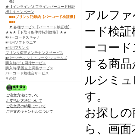
機】
★【インライン/オフラインバーコード検証
アルファ
機】キャンペーン
■■■プリンタ記録紙【バーコード検証機】
■■■
ード検証
▼ 各種サービス【バーコード検証機】
★★★【下取り条件付特別価格】★★
■バーコードスキャナ
■汎用ソフトウエア
ーコード
■汎用プリンタ
プリンタ保守メンテナンスサービス
■パーソナル シミュレータ システムズ
する商品
購入前/デモ同行サービス
購入時/装置立上調整サービス
バーコード勉強会サービス
ルシミュ
その他
す。
ご注文方法について
お支払い方法について
ご注文品の納期について
お探しの
ご注文のキャンセルについて
ら、画面