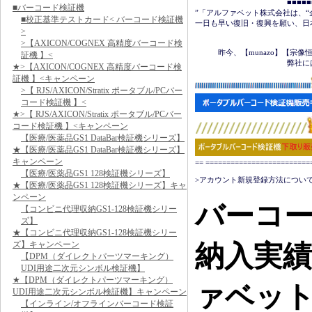
　　　　　　　　　　　　■■■■■■＜
■バーコード検証機
”「アルファベット株式会社は、“
■校正基準テストカード< バーコード検証機
一日も早い復旧・復興を願い、日
>
　　　　　　　　　　　　　　　
>【AXICON/COGNEX 高精度バーコード検
　　　昨今、【munazo】【宗
証機 】<
　　　　　　　　　　　　弊社に
★>【AXICON/COGNEX 高精度バーコード検
証機 】<キャンペーン
>【 RJS/AXICON/Stratix ポータブル/PCバー
コード検証機 】<
★>【 RJS/AXICON/Stratix ポータブル/PCバー
コード検証機 】<キャンペーン
【医療/医薬品GS1 DataBar検証機シリーズ】
★【医療/医薬品GS1 DataBar検証機シリーズ】
キャンペーン
== ======================
【医療/医薬品GS1 128検証機シリーズ】
>アカウント新規登録方法について
★【医療/医薬品GS1 128検証機シリーズ】キャ
ンペーン
バーコ
【コンビニ代理収納GS1-128検証機シリー
ズ】
★【コンビニ代理収納GS1-128検証機シリー
ズ】キャンペーン
納入実
【DPM（ダイレクトパーツマーキング）
UDI用途二次元シンボル検証機】
★【DPM（ダイレクトパーツマーキング）
ァベッ
UDI用途二次元シンボル検証機】キャンペーン
【インライン/オフラインバーコード検証