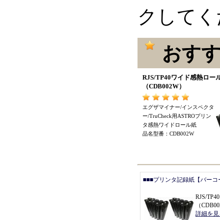
クしてく
おすす
RJS/TP40ワイド感熱ロー
（
CDB002W
）
エグザマイナー/インスペクタ
ー/TruCheck用ASTROプリン
タ感熱ワイドロール紙
品名型番
：
CDB002W
■■■プリンタ記録紙【バーコ
RJS/T
（
CDB0
詳細を見