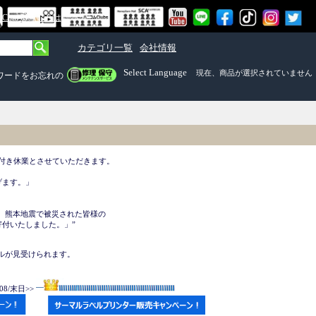
om Mall）とは
カテゴリ一覧
会社情報
Select Language
現在、商品が選択されていません
ワードをお忘れの
付き休業とさせていただきます。 

ます。」

、熊本地震で被災された皆様の

付いたしました。」”

ルが見受けられます。



08/末日>>