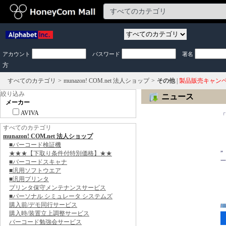
アカウント
パスワード
署名
方
すべてのカテゴリ
munazon! COM.net 法人ショップ
その他
|
製品販売キャン
絞り込み
ニュース
メーカー
　
AVIVA
「
　
すべてのカテゴリ
　
munazon! COM.net 法人ショップ
　
■バーコード検証機
　
★★★【下取り条件付特別価格】★★
”
一
■バーコードスキャナ
■汎用ソフトウエア
　
■汎用プリンタ
　
プリンタ保守メンテナンスサービス
　
■パーソナル シミュレータ システムズ
購入前/デモ同行サービス
購入時/装置立上調整サービス
バーコード勉強会サービス