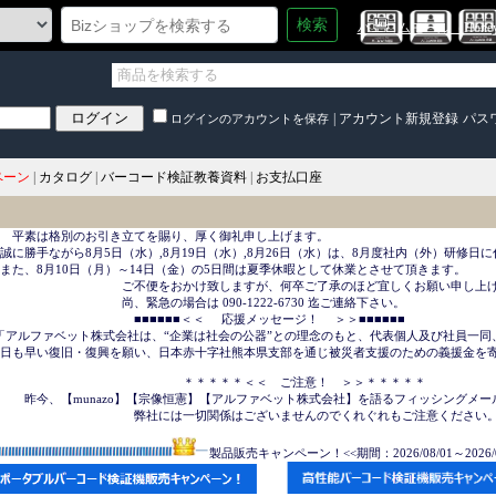
検索
ハニコムモール（HoneyC
|
アカウント新規登録
パス
ログインのアカウントを保存
ペーン
|
カタログ
|
バーコード検証教養資料
|
お支払口座
　平素は格別のお引き立てを賜り、厚く御礼申し上げます。

誠に勝手ながら8月5日（水）,8月19日（水）,8月26日（水）は、8月度社内（外）研修日に
また、8月10日（月）～14日（金）の5日間は夏季休暇として休業とさせて頂きます。

　　　　　　　　　　ご不便をおかけ致しますが、何卒ご了承のほど宜しくお願い申し上げ
　　　　　　　　　　尚、緊急の場合は 090-1222-6730 迄ご連絡下さい。

　　　　　　　　　　　■■■■■■＜＜     応援メッセージ！ 　＞＞■■■■■■

「アルファベット株式会社は、“企業は社会の公器”との理念のもと、代表個人及び社員一同
日も早い復旧・復興を願い、日本赤十字社熊本県支部を通じ被災者支援のための義援金を寄
　　　　　　　　　　　　　　　＊＊＊＊＊＜＜　ご注意！　＞＞＊＊＊＊＊

　　昨今、【munazo】【宗像恒憲】【アルファベット株式会社】を語るフィッシングメー
　　　　　　　　　　　弊社には一切関係はございませんのでくれぐれもご注意ください。
製品販売キャンペーン！<<期間：2026/08/01～2026/