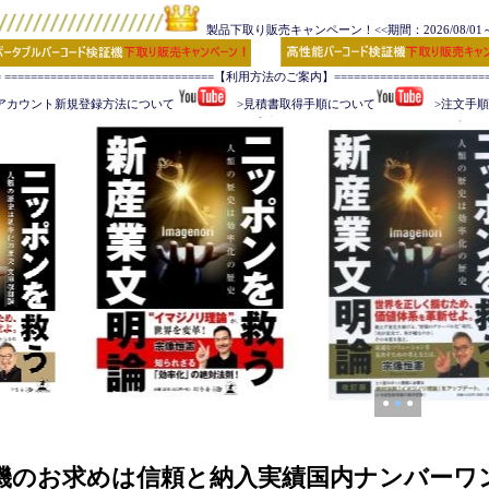
製品下取り販売キャンペーン！<<期間：2026/08/01～2
= ================================【利用方法のご案内】=========================
アカウント新規登録方法について 
   >見積書取得手順について
   >注文
●
●
●
機のお求めは信頼と納入実績国内ナンバーワ