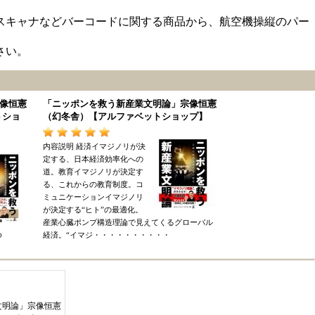
スキャナなどバーコードに関する商品から、航空機操縦のパー
さい。
像恒憲
「
ニッポンを救う新産業文明論
」
宗像恒憲
トショ
（
幻冬舎
）【
アルファベットショップ
】
内容説明
経済イマジノリが決
定する
、
日本経済効率化への
道
。
教育イマジノリが決定す
る
、
これからの教育制度
。
コ
ミュニケーションイマジノリ
が決定する
“
ヒト
”
の最適化
。
産業心臓ポンプ構造理論で見えてくるグローバル
ゆ
経済
。“
イマジ
・・・・・・・・・・
文明論
」
宗像恒憲