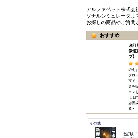
アルファベット株式会
ソナルシミュレータま
お探しの商品やご質問
おすすめ
改訂
像恒
プ
】
絶え
グロー
実で
質を
ョン
は
日
恋愛
る
・
その他
改訂版
「