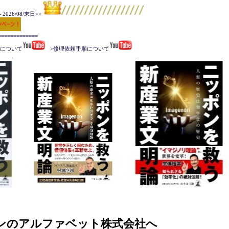
026/08/末日>>
===========

手順について
   >修理依頼手順について
ンのアルファベット株式会社へ