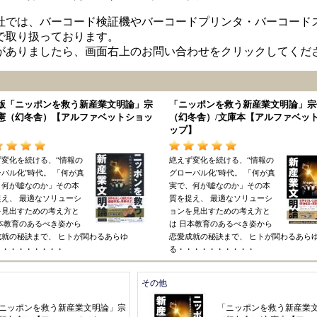
社では、バーコード検証機やバーコードプリンタ・バーコード
で取り扱っております。
がありましたら、画面右上のお問い合わせをクリックしてくだ
版
「
ニッポンを救う新産業文明論
」
宗
「
ニッポンを救う新産業文明論
」
宗
憲
（
幻冬舎
）【
アルファベットショッ
（
幻冬舎
）
/文庫本
【
アルファベッ
ップ
】
ず変化を続ける
、“
情報の
絶えず変化を続ける
、“
情報の
バル化"時代
。 「
何が真
グローバル化"時代
。 「
何が真
、
何が嘘なのか
」
その本
実で
、
何が嘘なのか
」
その本
捉え
、
最適なソリューシ
質を捉え
、
最適なソリューシ
を見出すための考え方と
ョンを見出すための考え方と
本教育のあるべき姿から
は
日本教育のあるべき姿から
成就の秘訣まで
、
ヒトが関わるあらゆ
恋愛成就の秘訣まで
、
ヒトが関わるあら
・・・・・・・・・
る
・・・・・・・・・・
その他
ニッポンを救う新産業文明論
」
宗
「
ニッポンを救う新産業