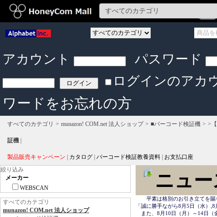
アカウント
パスワード
ログインのアカ
ワードをお忘れの方
すべてのカテゴリ
munazon! COM.net 法人ショップ
■バーコード検証機
>【
証機
|
製品販売キャンペーン
|
カタログ
|
バーコード検証教養資料
|
お支払口座
絞り込み
ニュー
メーカー
WEBSCAN
　　平素は格別のお引き立てを賜
すべてのカテゴリ
「誠に勝手ながら8月5日（水）,8
munazon! COM.net 法人ショップ
　また、8月10日（月）～14日