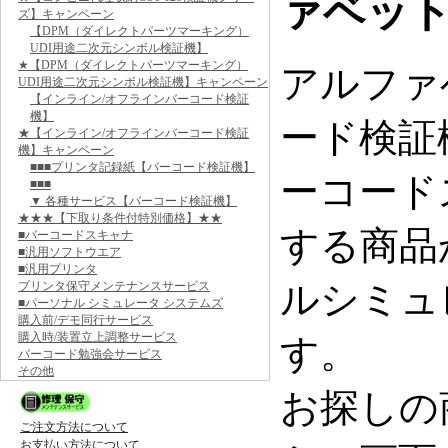
ァベッ
ズ】キャンペーン
【DPM（ダイレクトパーツマーキング）
UDI用途二次元シンボル検証機】
★【DPM（ダイレクトパーツマーキング）
アルファ
UDI用途二次元シンボル検証機】キャンペーン
【インライン/オフラインバーコード検証
機】
ード検証
★【インライン/オフラインバーコード検証
機】キャンペーン
■■■プリンタ記録紙【バーコード検証機】
ーコード
■■■
▼ 各種サービス【バーコード検証機】
★★★【下取り条件付特別価格】★★
する商品
■バーコードスキャナ
■汎用ソフトウエア
■汎用プリンタ
ルシミュ
プリンタ保守メンテナンスサービス
■パーソナル シミュレータ システムズ
購入前/デモ同行サービス
購入時/装置立上調整サービス
す。
バーコード勉強会サービス
その他
お探しの
ご注文方法について
お支払い方法について