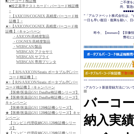
■バーコード検証機
　　　　　　　　　　　ご不便を
■校正基準テストカード< バーコード検証機
　　　　　　　　　　　尚、緊急の場合は
>
　　　　　　　　　　　　■■■■■■＜
”「アルファベット株式会社は、“
>【AXICON/COGNEX 高精度バーコード検
一日も早い復旧・復興を願い、日
証機 】<
★>【AXICON/COGNEX 高精度バーコード検
　　　　　　　　　　　　　　　
証機 】<キャンペーン
　　　昨今、【munazo】【宗
・AXICON/高精度製品
　　　　　　　　　　　　弊社に
・COGNEX/高精度製品
・WEBSCAN/製品
WEBSCAN アクセサリ
WEBSCAN サプライ
WEBSCAN 専用プリンタ
>【 RJS/AXICON/Stratix ポータブル/PCバー
コード検証機 】<
== ======================
★>【 RJS/AXICON/Stratix ポータブル/PCバー
コード検証機 】<キャンペーン
>アカウント新規登録方法について
【医療/医薬品GS1 DataBar検証機シリーズ】
★【医療/医薬品GS1 DataBar検証機シリーズ】
バーコ
キャンペーン
【医療/医薬品GS1 128検証機シリーズ】
★【医療/医薬品GS1 128検証機シリーズ】キャ
納入実
ンペーン
【コンビニ代理収納GS1-128検証機シリー
ズ】
★【コンビニ代理収納GS1-128検証機シリー