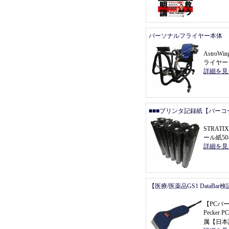
パーソナルフライヤー本体
Astro
ライヤー
詳細を見
■■■プリンタ記録紙【バーコ
STRAT
ール紙5
詳細を見
【医療/医薬品GS1 DataBa
【
PCバ
Pecke
属
【
日本