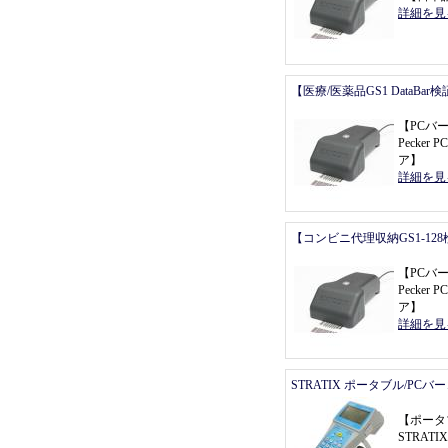
詳細を見
【医療/医薬品GS1 DataBa
【
PCバ
Pecker P
ア
】
詳細を見
【コンビニ代理収納GS1-12
【
PCバ
Pecker P
ア
】
詳細を見
STRATIX ポータブル/PC
【
ポータ
STRATI