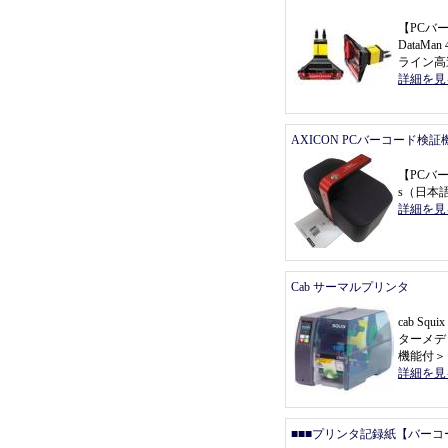
【
PCバ
DataMa
ライン高
詳細を見
AXICON PCバーコード検証
【
PCバ
s
（
日本
詳細を見
Cab サーマルプリンタ
cab Sq
ターメデ
機能付
＞
詳細を見
■■■プリンタ記録紙【バーコ