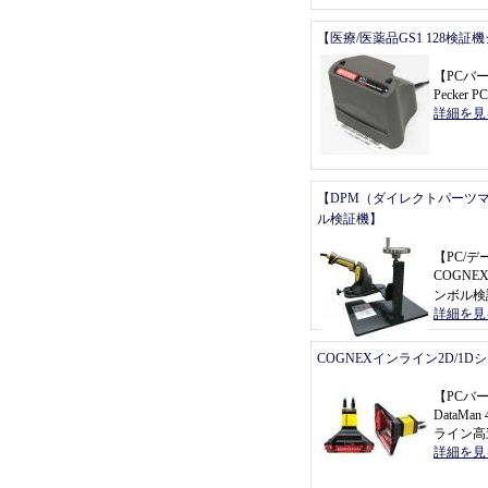
【医療/医薬品GS1 128検証
【
PCバ
Pecker P
詳細を見
【DPM（ダイレクトパーツ
ル検証機】
【
PC/
COGNEX
ンボル検
詳細を見
COGNEXインライン2D/1
【
PCバ
DataMa
ライン高
詳細を見