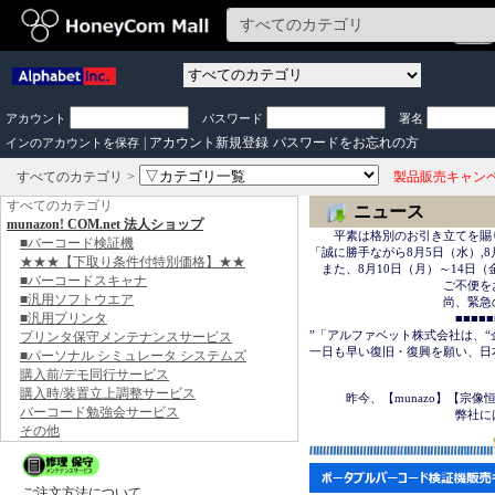
アカウント
パスワード
署名
|
アカウント新規登録
パスワードをお忘れの方
インのアカウントを保存
すべてのカテゴリ
製品販売キャン
すべてのカテゴリ
ニュース
munazon! COM.net 法人ショップ
　　平素は格別のお引き立てを賜
■バーコード検証機
「誠に勝手ながら8月5日（水）,8
★★★【下取り条件付特別価格】★★
　また、8月10日（月）～14日
■バーコードスキャナ
　　　　　　　　　　　ご不便を
■汎用ソフトウエア
　　　　　　　　　　　尚、緊急の場合は
■汎用プリンタ
　　　　　　　　　　　　■■■■■■＜
”「アルファベット株式会社は、“
プリンタ保守メンテナンスサービス
一日も早い復旧・復興を願い、日
■パーソナル シミュレータ システムズ
購入前/デモ同行サービス
　　　　　　　　　　　　　　　
購入時/装置立上調整サービス
　　　昨今、【munazo】【宗
バーコード勉強会サービス
　　　　　　　　　　　　弊社に
その他
ご注文方法について