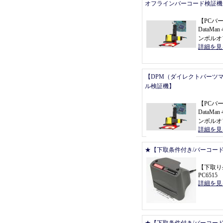
オフラインバーコード検証機
【
PCバ
DataMan 
ンボルオ
詳細を見
【DPM（ダイレクトパーツ
ル検証機】
【
PCバ
DataMan 
ンボルオ
詳細を見
★【下取条件付き/バーコー
【
下取り
PC6515
詳細を見