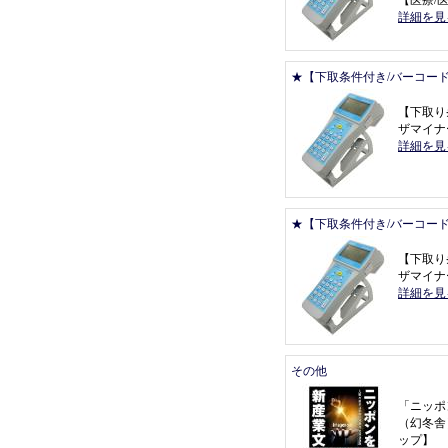
【
医療/医
詳細を見
★【下取条件付き/バーコー
【
下取り
ザマイナー 
詳細を見
★【下取条件付き/バーコー
【
下取り
ザマイナー 
詳細を見
その他
「
ニッポ
（
幻冬舎
ップ
】