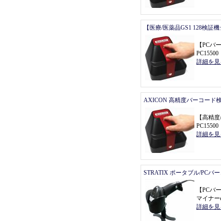
【医療/医薬品GS1 128検証
【
PCバ
PC155
詳細を見
AXICON 高精度バーコード
【
高精度
PC155
詳細を見
STRATIX ポータブル/PC
【
PCバ
マイナーe
詳細を見