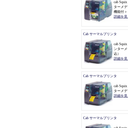
cab Sq
ターメデ
機能付
＞
詳細を見
Cab サーマルプリンタ
cab Sq
ンターメ
込
）
詳細を見
Cab サーマルプリンタ
cab Sq
ターメデ
詳細を見
Cab サーマルプリンタ