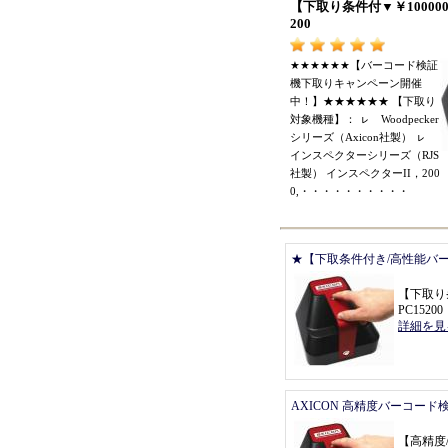
【
下取り条件付
▼￥
10000
200
★★★★★★【
バーコード検証
機下取りキャンペーン開催
中
！】★★★★★★ 【
下取り
対象機種
】：
ㇾ
Woodpecker
シリーズ
（
Axicon社製
）
ㇾ
インスペクターシリーズ
（
RJS
社製
）
インスペクターII
，
200
0,
・・・・・・・・・・
★【下取条件付き/高性能バ
【
下取り
PC15200
詳細を見
AXICON 高精度バーコード
【
高精度