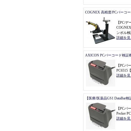
COGNEX 高精度/PCバーコ
【
PC/
COGNEX
ンボル検
詳細を見
AXICON PCバーコード検証
【
PCバ
PC6515
詳細を見
【医療/医薬品GS1 DataBa
【
PCバ
Pecker P
詳細を見