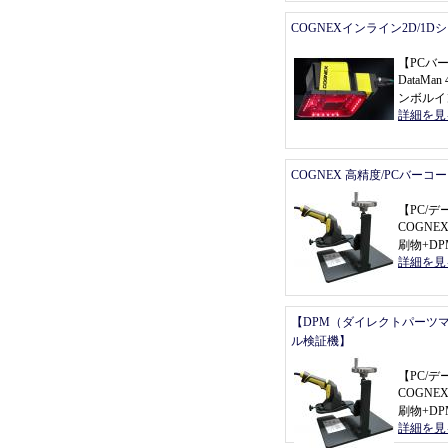
COGNEXインライン2D/1
【
PCバ
DataMan 
ンボルイ
詳細を見
COGNEX 高精度/PCバーコ
【
PC/
COGNEX 
刷物+D
詳細を見
【DPM（ダイレクトパーツ
ル検証機】
【
PC/
COGNEX 
刷物+D
詳細を見