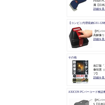
Pecke
属
【
日本
詳細を見
【コンビニ代理収納GS1-12
【
PCバ
高解像リ
詳細を見
その他
改訂版
「
像恒憲
（
プ
】
詳細を見
AXICON PCバーコード検証
【
PCバ
S
【
日本