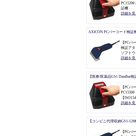
PC152
証機
詳細を見
AXICON PCバーコード検証
【
PCバ
検証アタ
ソフトウ
詳細を見
【医療/医薬品GS1 DataBa
【
PCバ
PC155
【
ISO154
詳細を見
【コンビニ代理収納GS1-12
【
PCバ