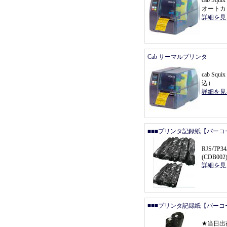
cab Sq
オートカ
詳細を見
Cab サーマルプリンタ
cab Squ
込
）
詳細を見
■■■プリンタ記録紙【バーコ
RJS/T
(CDB002
詳細を見
■■■プリンタ記録紙【バーコ
★
当日出