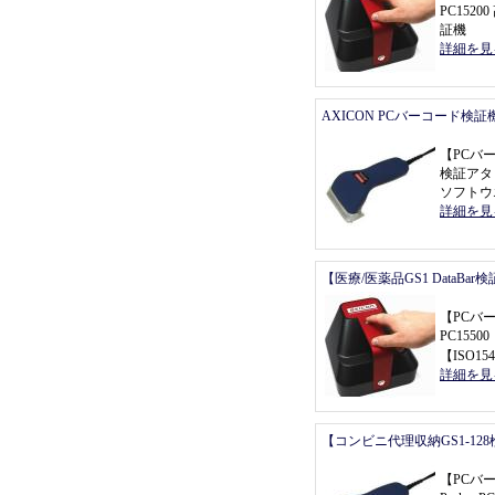
PC152
証機
詳細を見
AXICON PCバーコード検証
【
PCバ
検証アタ
ソフトウ
詳細を見
【医療/医薬品GS1 DataBa
【
PCバ
PC155
【
ISO154
詳細を見
【コンビニ代理収納GS1-12
【
PCバ