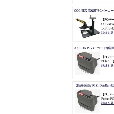
COGNEX 高精度/PCバーコ
【
PC/
COGNEX
ンボル検
詳細を見
AXICON PCバーコード検証
【
PCバ
PC6515
詳細を見
【医療/医薬品GS1 DataBa
【
PCバ
Pecker P
詳細を見