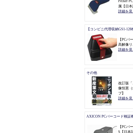
Pecke
属
【
日本
詳細を見
【コンビニ代理収納GS1-12
【
PCバ
高解像リ
詳細を見
その他
改訂版
「
像恒憲
（
プ
】
詳細を見
AXICON PCバーコード検証
【
PCバ
S
【
日本