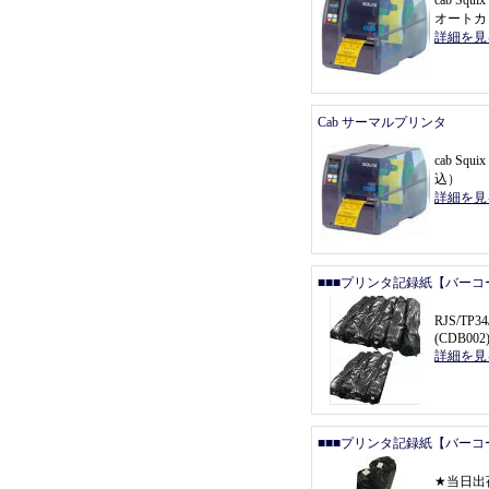
cab Sq
オートカ
詳細を見
Cab サーマルプリンタ
cab Squ
込
）
詳細を見
■■■プリンタ記録紙【バーコ
RJS/T
(CDB002
詳細を見
■■■プリンタ記録紙【バーコ
★
当日出