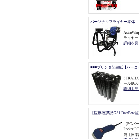
パーソナルフライヤー本体
Astro
ライヤー
詳細を見
■■■プリンタ記録紙【バーコ
STRAT
ール紙5
詳細を見
【医療/医薬品GS1 DataBa
【
PCバ
Pecke
属
【
日本