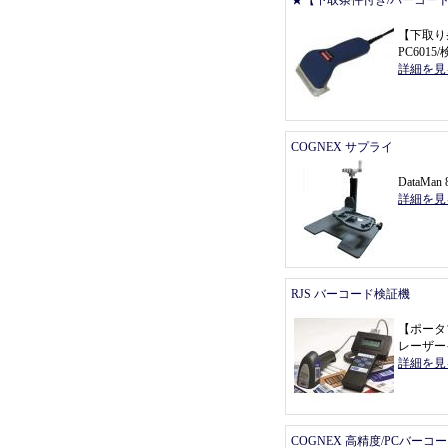
★【下取条件付き/バーコー
【
下取り
PC601
詳細を見
COGNEX サプライ
DataMa
詳細を見
RJS バーコード検証機
【
ポータ
レーザー
詳細を見
COGNEX 高精度/PCバーコ