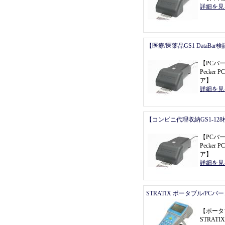
詳細を見
【医療/医薬品GS1 DataBa
【
PCバ
Pecker P
ア
】
詳細を見
【コンビニ代理収納GS1-12
【
PCバ
Pecker P
ア
】
詳細を見
STRATIX ポータブル/PC
【
ポータ
STRATI