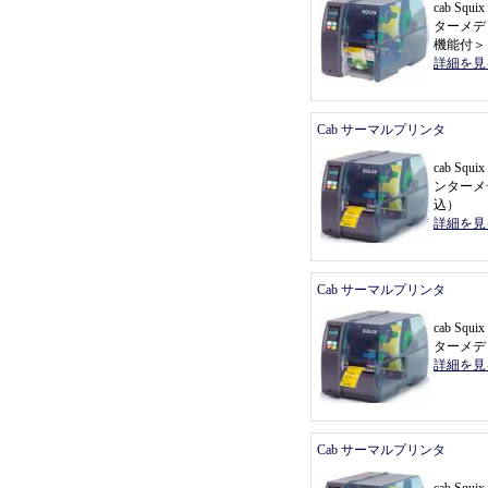
cab Sq
ターメデ
機能付
＞
詳細を見
Cab サーマルプリンタ
cab Sq
ンターメ
込
）
詳細を見
Cab サーマルプリンタ
cab Sq
ターメデ
詳細を見
Cab サーマルプリンタ