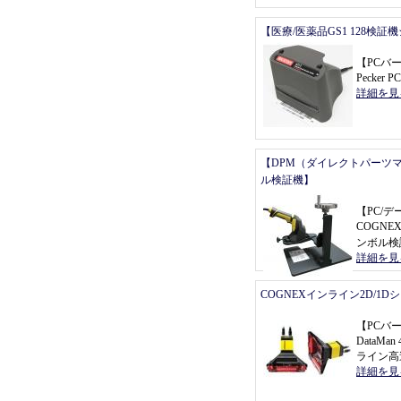
【医療/医薬品GS1 128検証
【
PCバ
Pecker P
詳細を見
【DPM（ダイレクトパーツ
ル検証機】
【
PC/
COGNEX
ンボル検
詳細を見
COGNEXインライン2D/1
【
PCバ
DataMa
ライン高
詳細を見