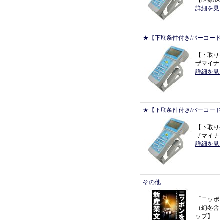
【
医療/医
詳細を見
★【下取条件付き/バーコー
【
下取り
ザマイナー 
詳細を見
★【下取条件付き/バーコー
【
下取り
ザマイナー 
詳細を見
その他
「
ニッポ
（
幻冬舎
ップ
】