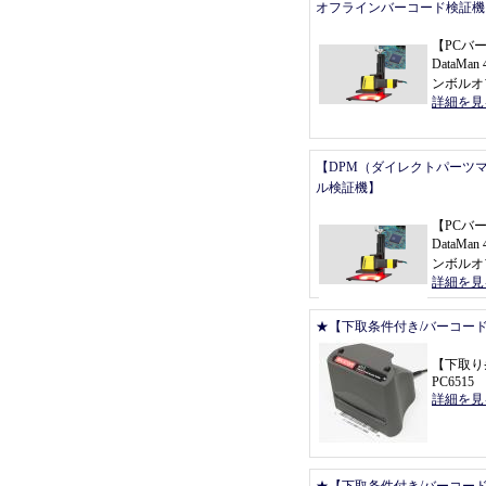
オフラインバーコード検証機
【
PCバ
DataMan 
ンボルオ
詳細を見
【DPM（ダイレクトパーツ
ル検証機】
【
PCバ
DataMan 
ンボルオ
詳細を見
★【下取条件付き/バーコー
【
下取り
PC6515
詳細を見