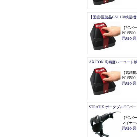
【医療/医薬品GS1 128検証
【
PCバ
PC155
詳細を見
AXICON 高精度バーコード
【
高精度
PC155
詳細を見
STRATIX ポータブル/PC
【
PCバ
マイナーe
詳細を見