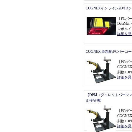
COGNEXインライン2D/1
【
PCバ
DataMan 
ンボルイ
詳細を見
COGNEX 高精度/PCバーコ
【
PC/
COGNEX 
刷物+D
詳細を見
【DPM（ダイレクトパーツ
ル検証機】
【
PC/
COGNEX 
刷物+D
詳細を見