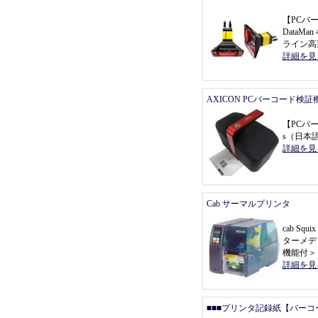
【
PCバ
DataMa
ライン高
詳細を見
AXICON PCバーコード検証
【
PCバ
s
（
日本
詳細を見
Cab サーマルプリンタ
cab Sq
ターメデ
機能付
＞
詳細を見
■■■プリンタ記録紙【バーコ