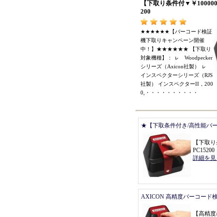
【
下取り条件付
▼￥
10000
200
★★★★★★【
バーコード検証
機下取りキャンペーン開催
中
！】★★★★★★ 【
下取り
対象機種
】：
ㇾ
Woodpecker
シリーズ
（
Axicon社製
）
ㇾ
インスペクターシリーズ
（
RJS
社製
）
インスペクターII
，
200
0,
・・・・・・・・・・
★【下取条件付き/高性能バ
【
下取り
PC15200
詳細を見
AXICON 高精度バーコード
【
高精度