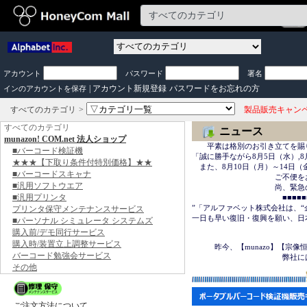
アカウント
パスワード
署名
|
アカウント新規登録
パスワードをお忘れの方
インのアカウントを保存
すべてのカテゴリ
製品販売キャン
すべてのカテゴリ
ニュース
munazon! COM.net 法人ショップ
　　平素は格別のお引き立てを賜
■バーコード検証機
「誠に勝手ながら8月5日（水）,8
★★★【下取り条件付特別価格】★★
　また、8月10日（月）～14日
■バーコードスキャナ
　　　　　　　　　　　ご不便を
■汎用ソフトウエア
　　　　　　　　　　　尚、緊急の場合は
■汎用プリンタ
　　　　　　　　　　　　■■■■■■＜
”「アルファベット株式会社は、“
プリンタ保守メンテナンスサービス
一日も早い復旧・復興を願い、日
■パーソナル シミュレータ システムズ
購入前/デモ同行サービス
　　　　　　　　　　　　　　　
購入時/装置立上調整サービス
　　　昨今、【munazo】【宗
バーコード勉強会サービス
　　　　　　　　　　　　弊社に
その他
ご注文方法について