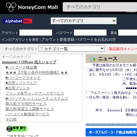
アカウント
パスワード
署名
|
アカウント新規登録
パスワードをお忘れの方
インのアカウントを保存
すべてのカテゴリ
製品販売キャン
すべてのカテゴリ
ニュース
munazon! COM.net 法人ショップ
　　平素は格別のお引き立てを賜
■バーコード検証機
「誠に勝手ながら8月5日（水）,8
★★★【下取り条件付特別価格】★★
　また、8月10日（月）～14日
■バーコードスキャナ
　　　　　　　　　　　ご不便を
■汎用ソフトウエア
　　　　　　　　　　　尚、緊急の場合は
■汎用プリンタ
　　　　　　　　　　　　■■■■■■＜
”「アルファベット株式会社は、“
プリンタ保守メンテナンスサービス
一日も早い復旧・復興を願い、日
■パーソナル シミュレータ システムズ
購入前/デモ同行サービス
　　　　　　　　　　　　　　　
購入時/装置立上調整サービス
　　　昨今、【munazo】【宗
バーコード勉強会サービス
　　　　　　　　　　　　弊社に
その他
ご注文方法について