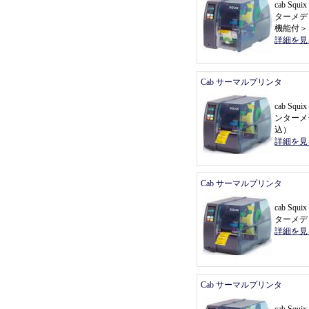
cab Sq
ターメデ
機能付
＞
詳細を見
Cab サーマルプリンタ
cab Sq
ンターメ
込
）
詳細を見
Cab サーマルプリンタ
cab Sq
ターメデ
詳細を見
Cab サーマルプリンタ