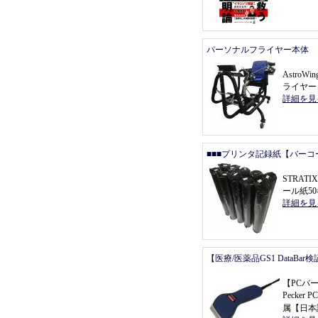
パーソナルフライヤー本体
Astro
ライヤー
詳細を見
■■■プリンタ記録紙【バーコ
STRAT
ール紙5
詳細を見
【医療/医薬品GS1 DataBa
【
PCバ
Pecke
属
【
日本