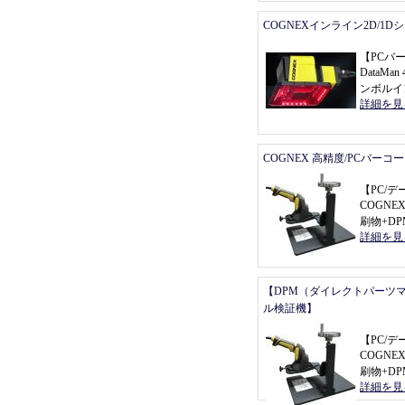
COGNEXインライン2D/1
【
PCバ
DataMan 
ンボルイ
詳細を見
COGNEX 高精度/PCバーコ
【
PC/
COGNEX 
刷物+D
詳細を見
【DPM（ダイレクトパーツ
ル検証機】
【
PC/
COGNEX 
刷物+D
詳細を見