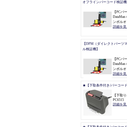
オフラインバーコード検証機
【
PCバ
DataMan 
ンボルオ
詳細を見
【DPM（ダイレクトパーツ
ル検証機】
【
PCバ
DataMan 
ンボルオ
詳細を見
★【下取条件付き/バーコー
【
下取り
PC6515
詳細を見