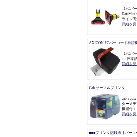
【
PCバ
DataMa
ライン高
詳細を見
AXICON PCバーコード検証
【
PCバ
s
（
日本
詳細を見
Cab サーマルプリンタ
cab Sq
ターメデ
機能付
＞
詳細を見
■■■プリンタ記録紙【バーコ