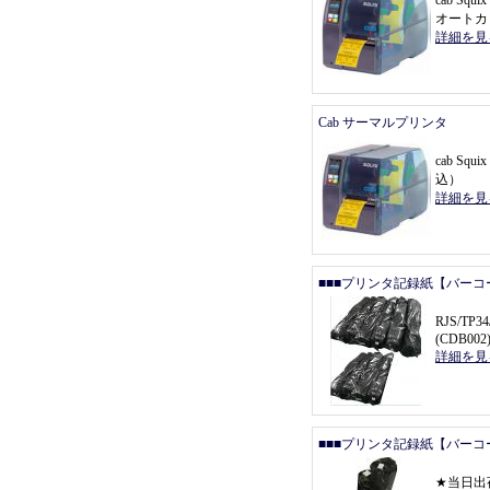
cab Sq
オートカ
詳細を見
Cab サーマルプリンタ
cab Squ
込
）
詳細を見
■■■プリンタ記録紙【バーコ
RJS/T
(CDB002
詳細を見
■■■プリンタ記録紙【バーコ
★
当日出