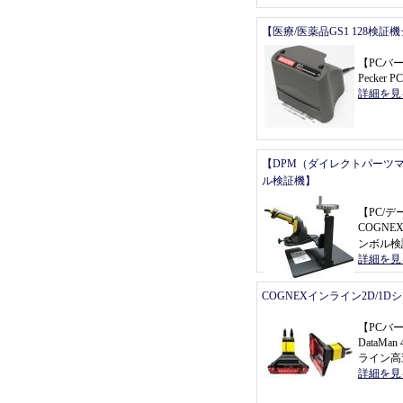
【医療/医薬品GS1 128検証
【
PCバ
Pecker P
詳細を見
【DPM（ダイレクトパーツ
ル検証機】
【
PC/
COGNEX
ンボル検
詳細を見
COGNEXインライン2D/1
【
PCバ
DataMa
ライン高
詳細を見