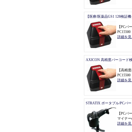
【医療/医薬品GS1 128検証
【
PCバ
PC155
詳細を見
AXICON 高精度バーコード
【
高精度
PC155
詳細を見
STRATIX ポータブル/PC
【
PCバ
マイナーe
詳細を見