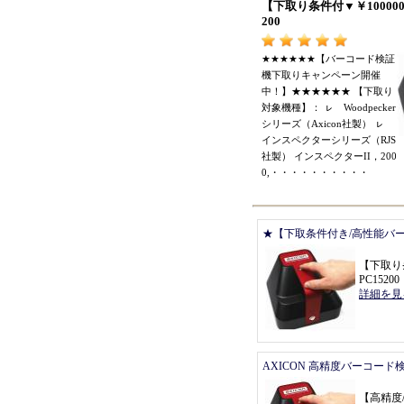
【
下取り条件付
▼￥
10000
200
★★★★★★【
バーコード検証
機下取りキャンペーン開催
中
！】★★★★★★ 【
下取り
対象機種
】：
ㇾ
Woodpecker
シリーズ
（
Axicon社製
）
ㇾ
インスペクターシリーズ
（
RJS
社製
）
インスペクターII
，
200
0,
・・・・・・・・・・
★【下取条件付き/高性能バ
【
下取り
PC15200
詳細を見
AXICON 高精度バーコード
【
高精度