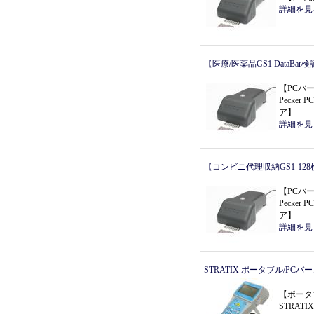
詳細を見
【医療/医薬品GS1 DataBa
【
PCバ
Pecker P
ア
】
詳細を見
【コンビニ代理収納GS1-12
【
PCバ
Pecker P
ア
】
詳細を見
STRATIX ポータブル/PC
【
ポータ
STRATI