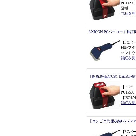
PC152
証機
詳細を見
AXICON PCバーコード検証
【
PCバ
検証アタ
ソフトウ
詳細を見
【医療/医薬品GS1 DataBa
【
PCバ
PC155
【
ISO154
詳細を見
【コンビニ代理収納GS1-12
【
PCバ