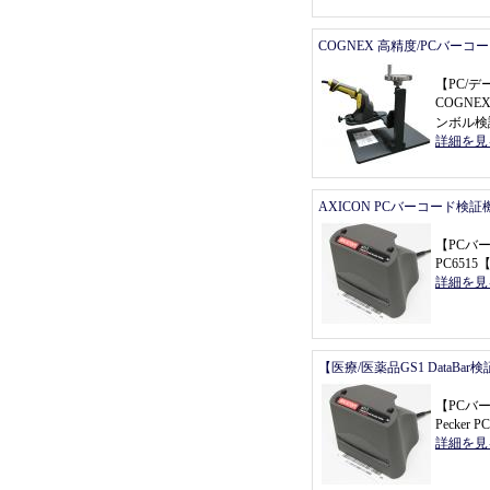
COGNEX 高精度/PCバーコ
【
PC/
COGNEX
ンボル検
詳細を見
AXICON PCバーコード検証
【
PCバ
PC6515
詳細を見
【医療/医薬品GS1 DataBa
【
PCバ
Pecker P
詳細を見