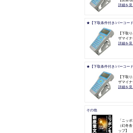
【
医療/医
詳細を見
★【下取条件付き/バーコー
【
下取り
ザマイナー 
詳細を見
★【下取条件付き/バーコー
【
下取り
ザマイナー 
詳細を見
その他
「
ニッポ
（
幻冬舎
ップ
】