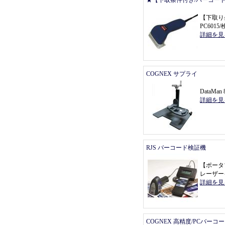
★【下取条件付き/バーコー
【
下取り
PC601
詳細を見
COGNEX サプライ
DataMa
詳細を見
RJS バーコード検証機
【
ポータ
レーザー
詳細を見
COGNEX 高精度/PCバーコ