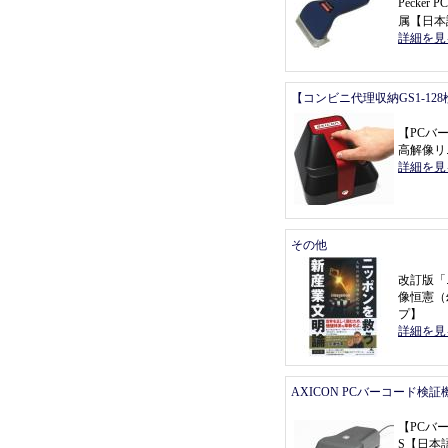
Pecke
属
【
日本
詳細を見
【コンビニ代理収納GS1-12
【
PCバ
高解像リ
詳細を見
その他
改訂版
「
像恒憲
（
プ
】
詳細を見
AXICON PCバーコード検証
【
PCバ
S
【
日本