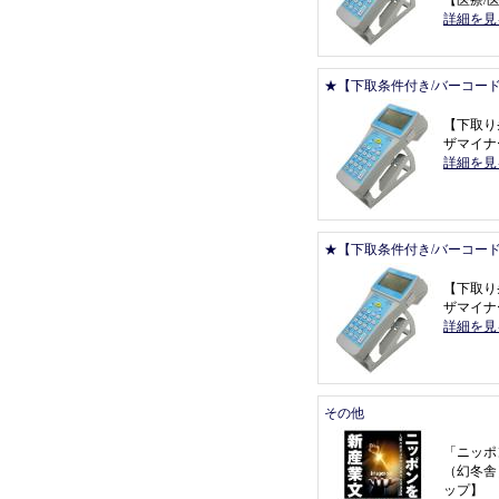
【
医療/医
詳細を見
★【下取条件付き/バーコー
【
下取り
ザマイナー 
詳細を見
★【下取条件付き/バーコー
【
下取り
ザマイナー 
詳細を見
その他
「
ニッポ
（
幻冬舎
ップ
】