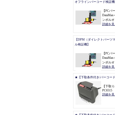
オフラインバーコード検証機
【
PCバ
DataMan 
ンボルオ
詳細を見
【DPM（ダイレクトパーツ
ル検証機】
【
PCバ
DataMan 
ンボルオ
詳細を見
★【下取条件付き/バーコー
【
下取り
PC6515
詳細を見