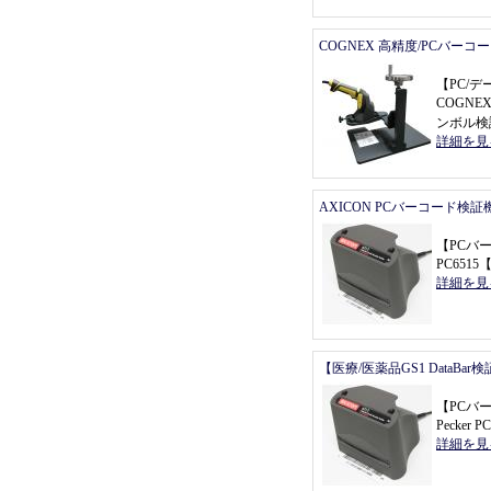
COGNEX 高精度/PCバーコ
【
PC/
COGNEX
ンボル検
詳細を見
AXICON PCバーコード検証
【
PCバ
PC6515
詳細を見
【医療/医薬品GS1 DataBa
【
PCバ
Pecker P
詳細を見