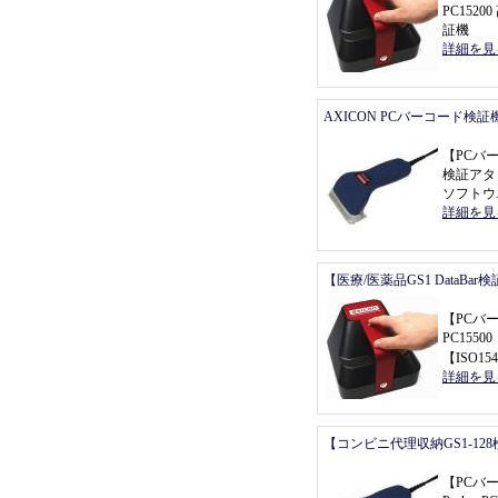
PC152
証機
詳細を見
AXICON PCバーコード検証
【
PCバ
検証アタ
ソフトウ
詳細を見
【医療/医薬品GS1 DataBa
【
PCバ
PC155
【
ISO154
詳細を見
【コンビニ代理収納GS1-12
【
PCバ