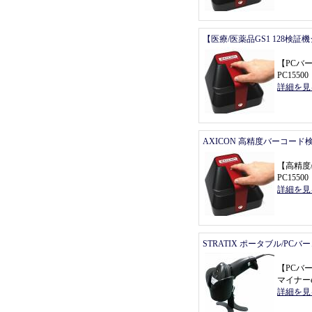
【医療/医薬品GS1 128検証
【
PCバ
PC155
詳細を見
AXICON 高精度バーコード
【
高精度
PC155
詳細を見
STRATIX ポータブル/PC
【
PCバ
マイナーe
詳細を見