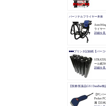
パーソナルフライヤー本体
Astro
ライヤー
詳細を見
■■■プリンタ記録紙【バーコ
STRAT
ール紙5
詳細を見
【医療/医薬品GS1 DataBa
【
PCバ
Pecke
属
【
日本