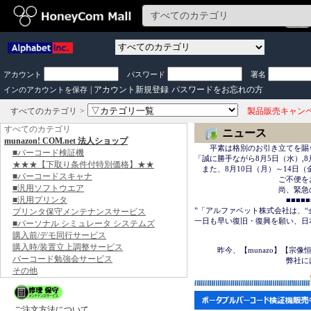
アカウント
パスワード
署名
|
アカウント新規登録
パスワードをお忘れの方
インのアカウントを保存
すべてのカテゴリ
製品販売キャン
すべてのカテゴリ
ニュース
munazon! COM.net 法人ショップ
　　平素は格別のお引き立てを賜
■バーコード検証機
「誠に勝手ながら8月5日（水）,8
★★★【下取り条件付特別価格】★★
　また、8月10日（月）～14日
■バーコードスキャナ
　　　　　　　　　　　ご不便を
■汎用ソフトウエア
　　　　　　　　　　　尚、緊急の場合は
■汎用プリンタ
　　　　　　　　　　　　■■■■■■＜
”「アルファベット株式会社は、“
プリンタ保守メンテナンスサービス
一日も早い復旧・復興を願い、日
■パーソナル シミュレータ システムズ
購入前/デモ同行サービス
　　　　　　　　　　　　　　　
購入時/装置立上調整サービス
　　　昨今、【munazo】【宗
バーコード勉強会サービス
　　　　　　　　　　　　弊社に
その他
ご注文方法について