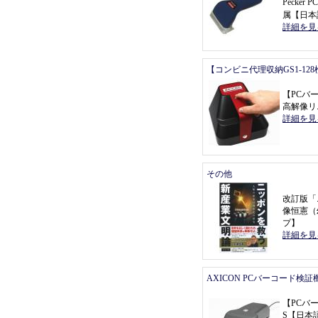
Pecke
属
【
日本
詳細を見
【コンビニ代理収納GS1-12
【
PCバ
高解像リ
詳細を見
その他
改訂版
「
像恒憲
（
プ
】
詳細を見
AXICON PCバーコード検証
【
PCバ
S
【
日本