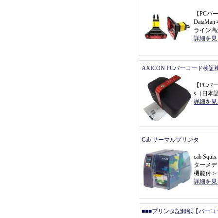
【
PCバ
DataMa
ライン高
詳細を見
AXICON PCバーコード検証
【
PCバ
s
（
日本
詳細を見
Cab サーマルプリンタ
cab Sq
ターメデ
機能付
＞
詳細を見
■■■プリンタ記録紙【バーコ