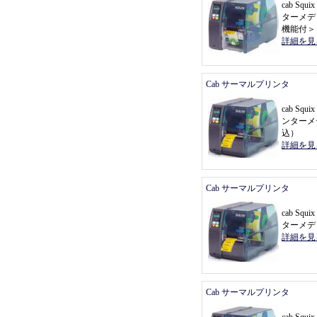
cab Sq
ターメデ
機能付
＞
詳細を見
Cab サーマルプリンタ
cab Sq
ンターメ
込
）
詳細を見
Cab サーマルプリンタ
cab Sq
ターメデ
詳細を見
Cab サーマルプリンタ