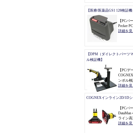
【医療/医薬品GS1 128検証
【
PCバ
Pecker P
詳細を見
【DPM（ダイレクトパーツ
ル検証機】
【
PC/
COGNEX
ンボル検
詳細を見
COGNEXインライン2D/1
【
PCバ
DataMa
ライン高
詳細を見