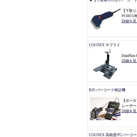
★【下取条件付き/バーコー
【
下取り
PC601
詳細を見
COGNEX サプライ
DataMa
詳細を見
RJS バーコード検証機
【
ポータ
レーザー
詳細を見
COGNEX 高精度/PCバーコ