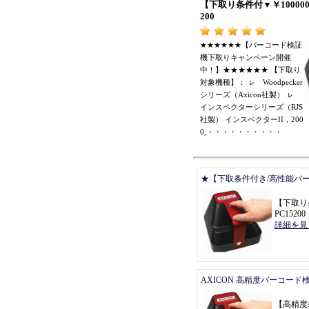
【
下取り条件付
▼￥
10000
200
★★★★★★【
バーコード検証
機下取りキャンペーン開催
中
！】★★★★★★ 【
下取り
対象機種
】：
ㇾ
Woodpecker
シリーズ
（
Axicon社製
）
ㇾ
インスペクターシリーズ
（
RJS
社製
）
インスペクターII
，
200
0,
・・・・・・・・・・
★【下取条件付き/高性能バ
【
下取り
PC15200
詳細を見
AXICON 高精度バーコード
【
高精度