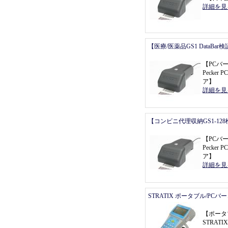
詳細を見
【医療/医薬品GS1 DataBa
【
PCバ
Pecker P
ア
】
詳細を見
【コンビニ代理収納GS1-12
【
PCバ
Pecker P
ア
】
詳細を見
STRATIX ポータブル/PC
【
ポータ
STRATI