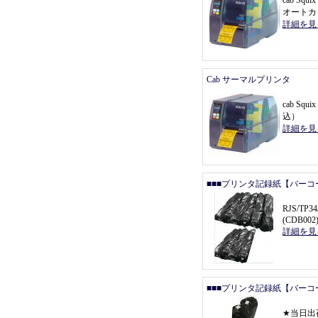
cab Sq
オートカ
詳細を見
Cab サーマルプリンタ
cab Squ
込
）
詳細を見
■■■プリンタ記録紙【バーコ
RJS/T
(CDB002
詳細を見
■■■プリンタ記録紙【バーコ
★
当日出