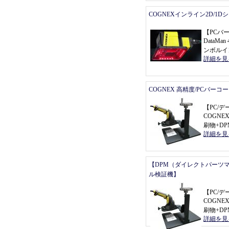
COGNEXインライン2D/1
【
PCバ
DataMan 
ンボルイ
詳細を見
COGNEX 高精度/PCバーコ
【
PC/
COGNEX 
刷物+D
詳細を見
【DPM（ダイレクトパーツ
ル検証機】
【
PC/
COGNEX 
刷物+D
詳細を見