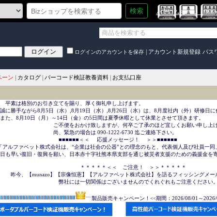
検索
ハニコムモール（HoneyC
|
アカウント新規登録
パス
ログインのアカウントを保存
ペーン
|
カタログ
|
バーコード検証教養資料
|
お支払口座
　平素は格別のお引き立てを賜り、厚く御礼申し上げます。

誠に勝手ながら8月5日（水）,8月19日（水）,8月26日（水）は、8月度社内（外）研修日に
また、8月10日（月）～14日（金）の5日間は夏季休暇として休業とさせて頂きます。

　　　　　　　　　　ご不便をおかけ致しますが、何卒ご了承のほど宜しくお願い申し上げ
　　　　　　　　　　尚、緊急の場合は 090-1222-6730 迄ご連絡下さい。

　　　　　　　　　　　■■■■■■＜＜     応援メッセージ！ 　＞＞■■■■■■

「アルファベット株式会社は、“企業は社会の公器”との理念のもと、代表個人及び社員一同
日も早い復旧・復興を願い、日本赤十字社熊本県支部を通じ被災者支援のための義援金を寄
　　　　　　　　　　　　　　　＊＊＊＊＊＜＜　ご注意！　＞＞＊＊＊＊＊

　　昨今、【munazo】【宗像恒憲】【アルファベット株式会社】を語るフィッシングメー
　　　　　　　　　　　弊社には一切関係はございませんのでくれぐれもご注意ください。
製品販売キャンペーン！<<期間：2026/08/01～2026/