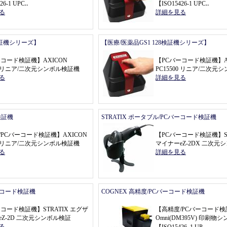
26
-
1 UPC
‥
【
ISO15426
-
1 UPC
‥
る
詳細を見る
r検証機シリーズ】
【医療/医薬品GS1 128検証機シリーズ】
ーコード検証機
】
AXICON
【
PCバーコード検証機
】
00 リニア/二次元シンボル検証機
PC15500 リニア/二次
る
詳細を見る
検証機
STRATIX ポータブル/PCバーコード検証機
/PCバーコード検証機
】
AXICON
【
PCバーコード検証機
】
00 リニア/二次元シンボル検証機
マイナーeZ
-
2DX 二次元
る
詳細を見る
バーコード検証機
COGNEX 高精度/PCバーコード検証機
ーコード検証機
】
STRATIX エグザ
【
高精度/PCバーコード検
Z
-
2D 二次元シンボル検証
Omni(DM395V) 印刷
る