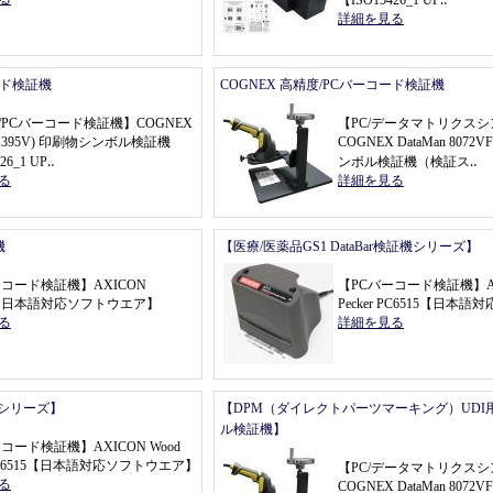
【
ISO15426_1 UP
‥
詳細を見る
ード検証機
COGNEX 高精度/PCバーコード検証機
/PCバーコード検証機
】
COGNEX
【
PC/データマトリクス
DM395V) 印刷物シンボル検証機
COGNEX DataMan 807
26_1 UP
‥
ンボル検証機
（
検証ス
‥
る
詳細を見る
機
【医療/医薬品GS1 DataBar検証機シリーズ】
ーコード検証機
】
AXICON
【
PCバーコード検証機
】
【
日本語対応ソフトウエア
】
Pecker PC6515
【
日本語対
る
詳細を見る
機シリーズ】
【DPM（ダイレクトパーツマーキング）UDI
ル検証機】
ーコード検証機
】
AXICON Wood
C6515
【
日本語対応ソフトウエア
】
【
PC/データマトリクス
る
COGNEX DataMan 807