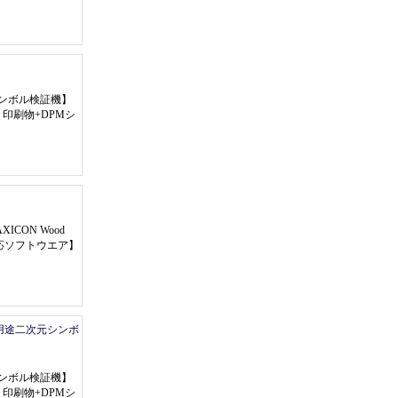
シンボル検証機
】
2VF 印刷物+DPMシ
AXICON Wood
応ソフトウエア
】
用途二次元シンボ
シンボル検証機
】
2VF 印刷物+DPMシ