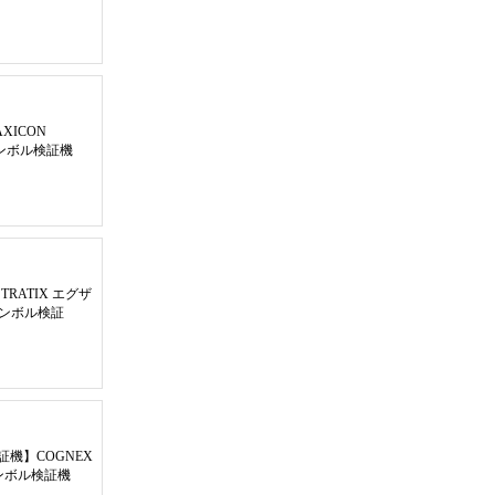
AXICON
元シンボル検証機
STRATIX エグザ
シンボル検証
証機
】
COGNEX
物シンボル検証機