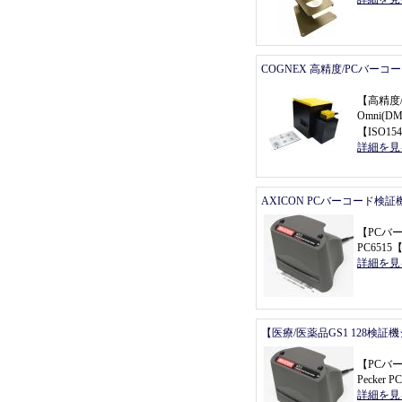
COGNEX 高精度/PCバーコ
【
高精度
Omni(
【
ISO154
詳細を見
AXICON PCバーコード検証
【
PCバ
PC6515
詳細を見
【医療/医薬品GS1 128検証
【
PCバ
Pecker P
詳細を見