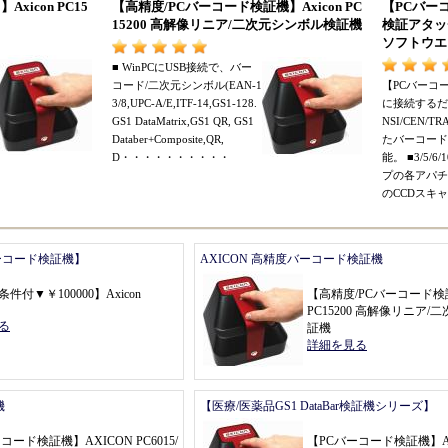
0
】
Axicon PC15
【
高精度/PCバーコード検証機
】
Axicon PC
【
PCバー
15200 高解像リニア/二次元シンボル検証機
検証アタッ
ソフトウエ
■
WinPCにUSB接続で
、
バー
コード/二次元シンボル(EAN
-
1
【
PCバーコ
3/8,UPC
-
A/E,ITF
-
14,GS1
-
128.
に接続するだ
GS1 DataMatrix,GS1 QR,
GS1
NSI/CEN/
Databer+Composite,QR,
たバーコード
D
・・・・・・・・・・
能
。 ■
3/5/6
プの各アパチ
のCCDスキ
ーコード検証機】
AXICON 高精度バーコード検証機
条件付
▼￥
100000
】
Axicon
【
高精度/PCバーコード検
PC15200 高解像リニア
る
証機
詳細を見る
機
【医療/医薬品GS1 DataBar検証機シリーズ】
ーコード検証機
】
AXICON PC6015/
【
PCバーコード検証機
】