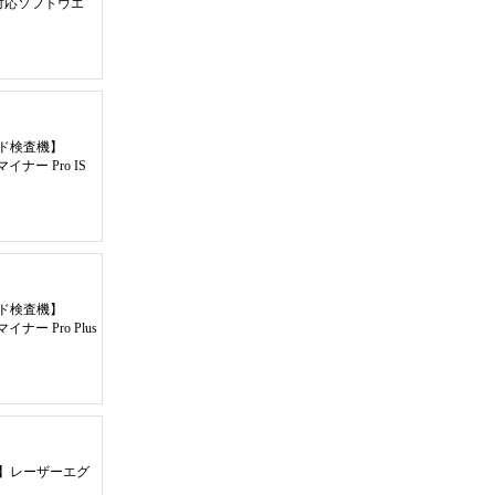
対応ソフトウエ
ード検査機
】
イナー Pro IS
ード検査機
】
ナー Pro Plus
】
レーザーエグ