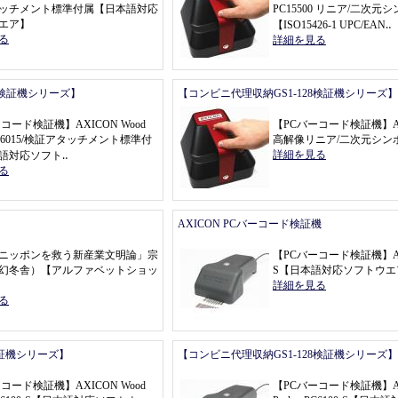
ッチメント標準付属
【
日本語対応
PC15500 リニア/二次
エア
】
【
ISO15426
-
1 UPC/EAN
‥
る
詳細を見る
8検証機シリーズ】
【コンビニ代理収納GS1-128検証機シリーズ】
ーコード検証機
】
AXICON Wood
【
PCバーコード検証機
】
A
r PC6015/検証アタッチメント標準付
高解像リニア/二次元シン
詳細を見る
語対応ソフト
‥
る
AXICON PCバーコード検証機
ニッポンを救う新産業文明論
」
宗
【
PCバーコード検証機
】
幻冬舎
）【
アルファベットショッ
S
【
日本語対応ソフトウエ
詳細を見る
る
r検証機シリーズ】
【コンビニ代理収納GS1-128検証機シリーズ】
ーコード検証機
】
AXICON Wood
【
PCバーコード検証機
】