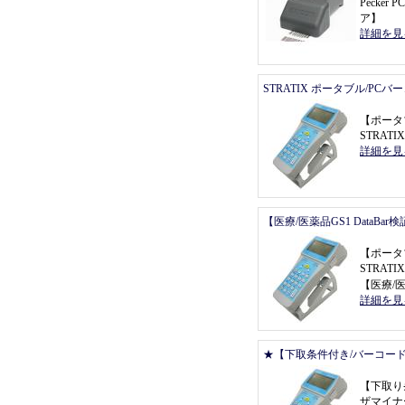
Pecker P
ア
】
詳細を見
STRATIX ポータブル/PC
【
ポータ
STRATI
詳細を見
【医療/医薬品GS1 DataBa
【
ポータ
STRATI
【
医療/医
詳細を見
★【下取条件付き/バーコー
【
下取り
ザマイナー 