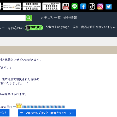
om Mall）とは
カテゴリ一覧
会社情報
Select Language
現在、商品が選択されていません
ワードをお忘れの
付き休業とさせていただきます。 

ます。」

、熊本地震で被災された皆様の

付いたしました。」”

ルが見受けられます。



08/末日>>