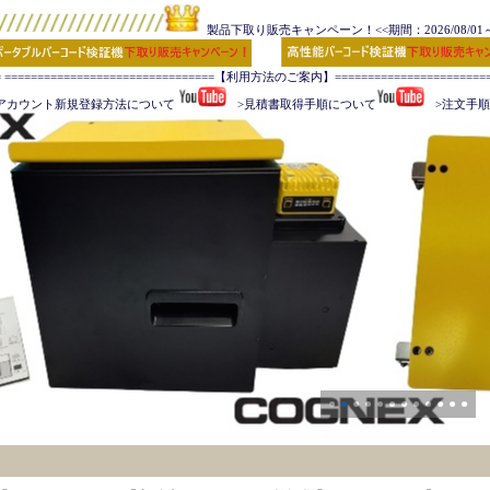
製品下取り販売キャンペーン！<<期間：2026/08/01～2
= ================================【利用方法のご案内】=========================
アカウント新規登録方法について 
   >見積書取得手順について
   >注文
●
●
●
●
●
●
●
●
●
●
●
●