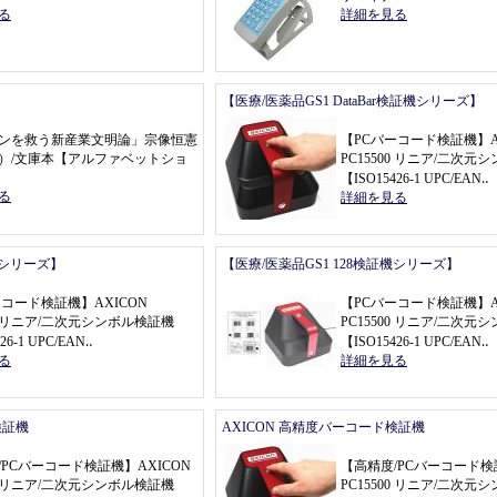
る
詳細を見る
【医療/医薬品GS1 DataBar検証機シリーズ】
ンを救う新産業文明論
」
宗像恒憲
【
PCバーコード検証機
】
）
/文庫本
【
アルファベットショ
PC15500 リニア/二次
【
ISO15426
-
1 UPC/EAN
‥
る
詳細を見る
機シリーズ】
【医療/医薬品GS1 128検証機シリーズ】
ーコード検証機
】
AXICON
【
PCバーコード検証機
】
00 リニア/二次元シンボル検証機
PC15500 リニア/二次
26
-
1 UPC/EAN
‥
【
ISO15426
-
1 UPC/EAN
‥
る
詳細を見る
検証機
AXICON 高精度バーコード検証機
/PCバーコード検証機
】
AXICON
【
高精度/PCバーコード検
00 リニア/二次元シンボル検証機
PC15500 リニア/二次