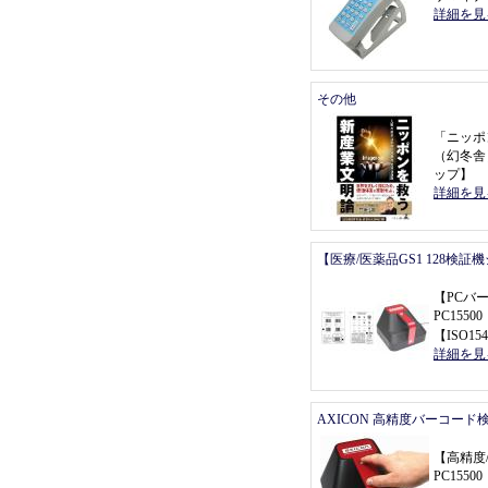
詳細を見
その他
「
ニッポ
（
幻冬舎
ップ
】
詳細を見
【医療/医薬品GS1 128検証
【
PCバ
PC155
【
ISO154
詳細を見
AXICON 高精度バーコード
【
高精度
PC155