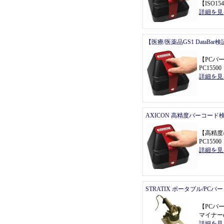
【
ISO154
詳細を見
【医療/医薬品GS1 DataBa
【
PCバ
PC155
詳細を見
AXICON 高精度バーコード
【
高精度
PC155
詳細を見
STRATIX ポータブル/PC
【
PCバ
マイナーe
詳細を見