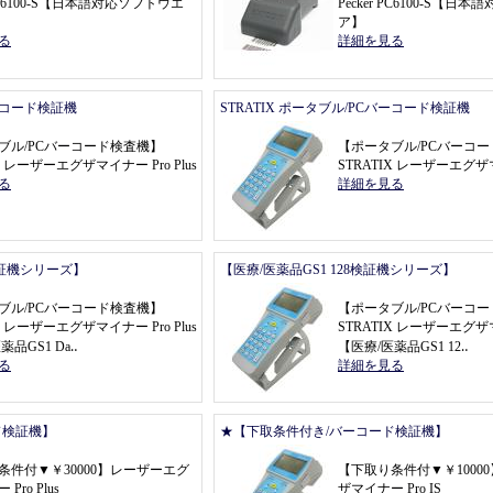
C6100
-
S
【
日本語対応ソフトウエ
Pecker PC6100
-
S
【
日本語
ア
】
る
詳細を見る
バーコード検証機
STRATIX ポータブル/PCバーコード検証機
ブル/PCバーコード検査機
】
【
ポータブル/PCバーコ
X レーザーエグザマイナー Pro Plus
STRATIX レーザーエグザマ
る
詳細を見る
r検証機シリーズ】
【医療/医薬品GS1 128検証機シリーズ】
ブル/PCバーコード検査機
】
【
ポータブル/PCバーコ
X レーザーエグザマイナー Pro Plus
STRATIX レーザーエグザマイ
薬品GS1 Da
‥
【
医療/医薬品GS1 12
‥
る
詳細を見る
ド検証機】
★【下取条件付き/バーコード検証機】
条件付
▼￥
30000
】
レーザーエグ
【
下取り条件付
▼￥
10000
Pro Plus
ザマイナー Pro IS