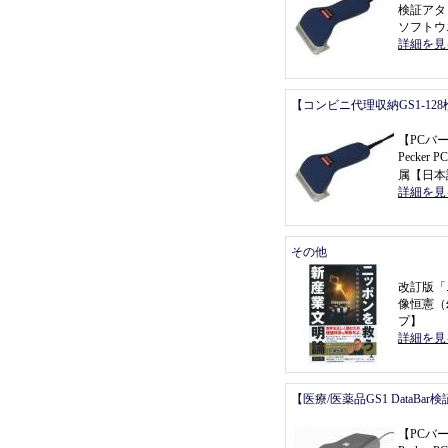
検証アタ
ソフトウ
詳細を見
【コンビニ代理収納GS1-12
【
PCバ
Pecke
属
【
日本
詳細を見
その他
改訂版
「
像恒憲
（
プ
】
詳細を見
【医療/医薬品GS1 DataBa
【
PCバ