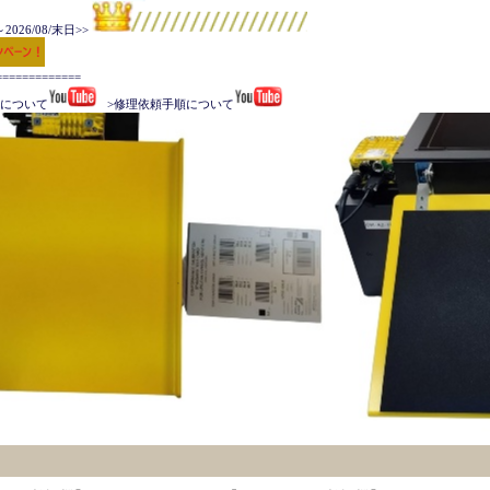
026/08/末日>>
===========

手順について
   >修理依頼手順について