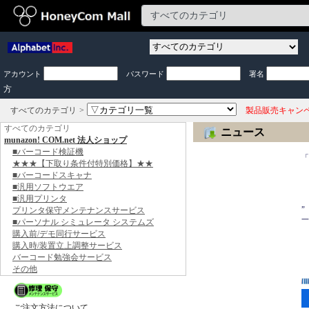
アカウント
パスワード
署名
方
すべてのカテゴリ
製品販売キャン
すべてのカテゴリ
ニュース
munazon! COM.net 法人ショップ
　
■バーコード検証機
「
★★★【下取り条件付特別価格】★★
　
■バーコードスキャナ
　
■汎用ソフトウエア
　
■汎用プリンタ
　
”
プリンタ保守メンテナンスサービス
一
■パーソナル シミュレータ システムズ
購入前/デモ同行サービス
　
購入時/装置立上調整サービス
　
バーコード勉強会サービス
　
その他
ご注文方法について