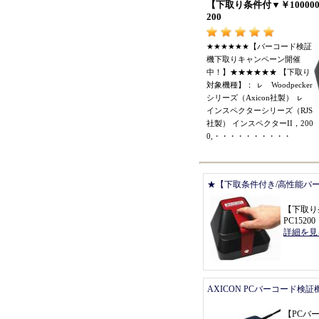
【
下取り条件付
▼￥
10000
200
★★★★★★【
バーコード検証
機下取りキャンペーン開催
中
！】★★★★★★ 【
下取り
対象機種
】：
ㇾ
Woodpecker
シリーズ
（
Axicon社製
）
ㇾ
インスペクターシリーズ
（
RJS
社製
）
インスペクターII
，
200
0,
・・・・・・・・・・
★【下取条件付き/高性能バ
【
下取り
PC15200
詳細を見
AXICON PCバーコード検証
【
PCバ