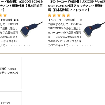
コード検証機
】
AXICON PC6015/
【
PCバーコード検証機
】
AXICON Wood 
チメント標準付属
【
日本語対応
ecker PC6015/検証アタッチメント標準付
ア
】
属
【
日本語対応ソフトウエア
】
ード検証機
】 ■
PC
【
PCバーコード検証機
】 ・
PC
けで
、
ISO/JIS/A
に接続するだけで
、
ISO/JIS/A
TRAD規格に適合し
NSI/CEN/TRAD規格に適合し
印字品質検証可
たバーコード印字品質検証可
/10/20Milの5タイ
能
。 ・
3/5/6/10/20Milの5タイ
ャ
-
サイズを1台
プの各アパチャ
-
サイズを1台
ャナで
・・・・・・・・・・
のCCDスキャナで
・・・・・・・・・・
証機
】
Axicon
/二次元シンボル検
AXICON