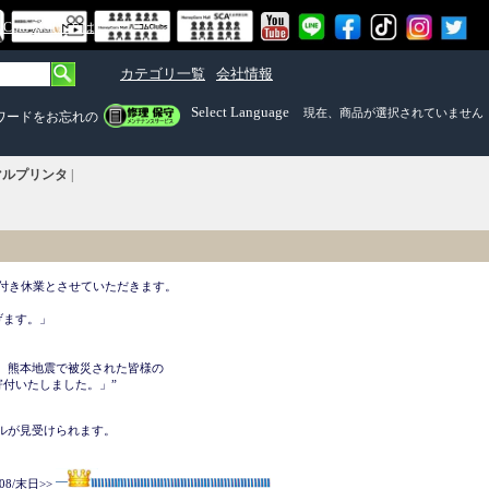
om Mall）とは
カテゴリ一覧
会社情報
Select Language
現在、商品が選択されていません
ワードをお忘れの
ーマルプリンタ
|
付き休業とさせていただきます。 

ます。」

、熊本地震で被災された皆様の

付いたしました。」”

ルが見受けられます。



08/末日>>