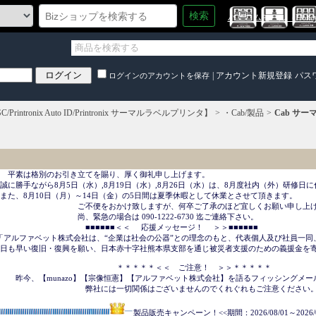
検索
ハニコムモール（HoneyC
|
アカウント新規登録
パス
ログインのアカウントを保存
SC/Printronix Auto ID/Printronix サーマルラベルプリンタ】
・Cab/製品
Cab サ
　平素は格別のお引き立てを賜り、厚く御礼申し上げます。

誠に勝手ながら8月5日（水）,8月19日（水）,8月26日（水）は、8月度社内（外）研修日に
また、8月10日（月）～14日（金）の5日間は夏季休暇として休業とさせて頂きます。

　　　　　　　　　　ご不便をおかけ致しますが、何卒ご了承のほど宜しくお願い申し上げ
　　　　　　　　　　尚、緊急の場合は 090-1222-6730 迄ご連絡下さい。

　　　　　　　　　　　■■■■■■＜＜     応援メッセージ！ 　＞＞■■■■■■

「アルファベット株式会社は、“企業は社会の公器”との理念のもと、代表個人及び社員一同
日も早い復旧・復興を願い、日本赤十字社熊本県支部を通じ被災者支援のための義援金を寄
　　　　　　　　　　　　　　　＊＊＊＊＊＜＜　ご注意！　＞＞＊＊＊＊＊

　　昨今、【munazo】【宗像恒憲】【アルファベット株式会社】を語るフィッシングメー
　　　　　　　　　　　弊社には一切関係はございませんのでくれぐれもご注意ください。
製品販売キャンペーン！<<期間：2026/08/01～2026/