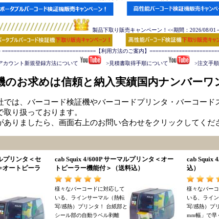
製品下取り販売キャンペーン！<<期間：2026/08/01～2
= ================================【利用方法のご案内】=========================
アカウント新規登録方法について 
   >見積書取得手順について
   >注文
機のお求めは信頼と納入実績国内ナンバーワ
社では、バーコード検証機やバーコードプリンタ・バーコード
で取り扱っております。
がありましたら、画面右上のお問い合わせをクリックしてくだ
ーマルプリンタ
＜
セ
cab Squix 4/600P サーマルプリンタ
＜
オー
cab Squi
+オートピーラ
トピーラー機能付
＞（
送料込
）
込
）
様々なバーコードに対応して
様々なバーコ
いる
、
ラインサーマル
（
熱転
いる
、
ライン
写/感熱
）
プリンタ
！
台紙部と
写/感熱
）
プ
シール部の自動ラベル剥離
mm幅
」
で早