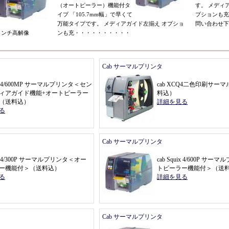
（
オートピーラー
）
機能付タ
す
。
メディ
イプ
「
105.7mm幅
」
で早くて
プションも充
万能タイプです
。
メディアガイド左揃え
オプショ
問い合わせ下
インチ高解像
ンも充
・・・・・・・・・・
Cab サーマルプリンタ
uix 4/600MP サーマルプリンタ
＜
セン
cab XCQ4二色印刷サー
ィアガイド機能+オートピーラー
料込
）
（
送料込
）
詳細を見る
る
Cab サーマルプリンタ
uix 4/300P サーマルプリンタ
＜
オー
cab Squix 4/600P サー
ー機能付
＞（
送料込
）
トピーラー機能付
＞（
送
る
詳細を見る
Cab サーマルプリンタ