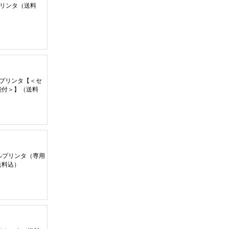
ルプリンタ
（
送料
ーマルプリンタ
【＜
セ
能付
＞】（
送料
サーマルプリンタ
（
専用
送料込
）