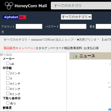
アカウント
パスワード
署名
方
すべてのカテゴリ
munazon! COM.net 法人ショップ
■汎用プリンタ
【cab/T
製品販売キャンペーン
|
カタログ
|
バーコード検証教養資料
|
お支払口座
絞り込み
ニュース
メーカー
　
cab
「
印字幅
　
　
2インチ
　
4
　
4インチ
”
一
6インチ
8インチ
　
　
下取り条件付
　
有り
解像度