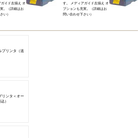
アガイド左揃え
オ
す
。
メディアガイド左揃え
オ
実
。（
詳細はお
プションも充実
。（
詳細はお
さい
）
問い合わせ下さい
）
マルプリンタ
（
送
マルプリンタ
＜
オー
料込
）