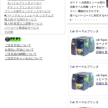
ガイド
＋
台紙部とシール部の
モバイルプリンタメーカー
自動ラベル剥離
（
オートピー
チケットプリンタメーカー
プリンタ保守メンテナンスサービス
ラー
）
機能付モデルです
。
■パーソナル シミュレータ システムズ
様々なバーコードに対応する4
購入前/デモ同行サービス
6
・・・・・・・・・・
購入時/装置立上調整サービス
バーコード勉強会サービス
Cab サーマルプリンタ
その他
cab Sq
ターメデ
ご注文方法について
機能付
＞
お支払い方法について
詳細を見
ご注文品の納期について
ご注文のキャンセルについて
Cab サーマルプリンタ
cab Sq
トピーラ
詳細を見
Cab サーマルプリンタ