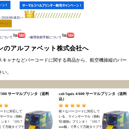
026/08/末日>>
===========

手順について
   >修理依頼手順について
ンのアルファベット株式会社へ
スキャナなどバーコードに関する商品から、航空機操縦のパー
さい。
x 4/300 サーマルプリンタ
（
送料
cab Squix 4/600 サーマルプリンタ
（
送料
込
）
ードに対応して
様々なバーコードに対応して
サーマル
（
熱転
いる
、
ラインサーマル
（
熱転
リンタ
！ 「
105.7
写/感熱
）
プリンタ
！ 「
105.7
くて万能タイプで
mm幅
」
で早くて万能タイプで