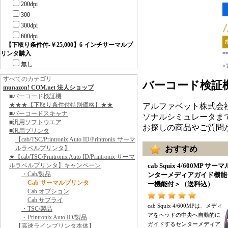
200dpi
300
300dpi
600dpi
【下取り条件付-￥25,000】6 インチサーマルプ
リンタ購入
=
無し
>
すべてのカテゴリ
バーコード検証
munazon! COM.net 法人ショップ
■バーコード検証機
★★★【下取り条件付特別価格】★★
アルファベット株式会
■バーコードスキャナ
ソナルシミュレータま
■汎用ソフトウエア
お探しの商品やご質問
■汎用プリンタ
【cab/TSC/Printronix Auto ID/Printronix サーマ
ルラベルプリンタ】
おすすめ
★【cab/TSC/Printronix Auto ID/Printronix サーマ
ルラベルプリンタ】キャンペーン
cab Squix 4/600MP サ
・Cab/製品
ンターメディアガイド機能
Cab サーマルプリンタ
ー機能付
＞（
送料込
）
Cab オプション
Cab サプライ
cab Squix 4/600MPは
、
メディ
・TSC/製品
アをヘッドの中央へ自動的に
・Printronix Auto ID/製品
ガイドするセンターメディア
【高速ラインプリンタ本体】