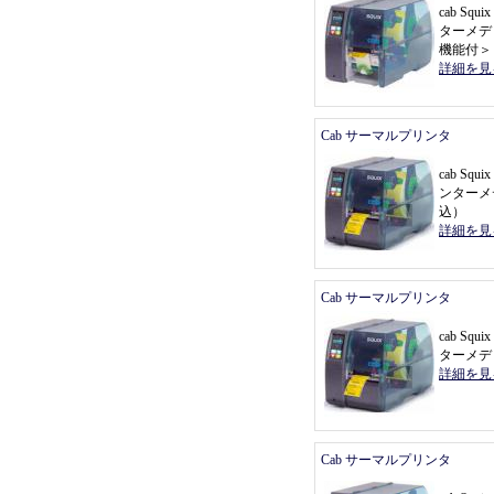
cab Sq
ターメデ
機能付
＞
詳細を見
Cab サーマルプリンタ
cab Sq
ンターメ
込
）
詳細を見
Cab サーマルプリンタ
cab Sq
ターメデ
詳細を見
Cab サーマルプリンタ