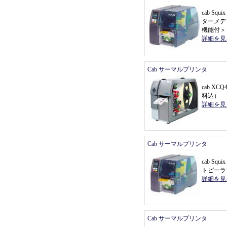
cab Sq
ターメデ
機能付
＞
詳細を見
Cab サーマルプリンタ
cab X
料込
）
詳細を見
Cab サーマルプリンタ
cab Sq
トピーラ
詳細を見
Cab サーマルプリンタ