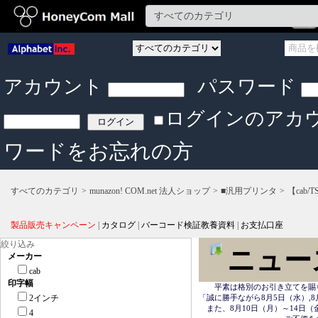
アカウント
パスワード
ログインのアカ
ワードをお忘れの方
すべてのカテゴリ
munazon! COM.net 法人ショップ
■汎用プリンタ
【cab/T
製品販売キャンペーン
|
カタログ
|
バーコード検証教養資料
|
お支払口座
絞り込み
ニュー
メーカー
cab
印字幅
　　平素は格別のお引き立てを賜
2インチ
「誠に勝手ながら8月5日（水）,8
　また、8月10日（月）～14日
4