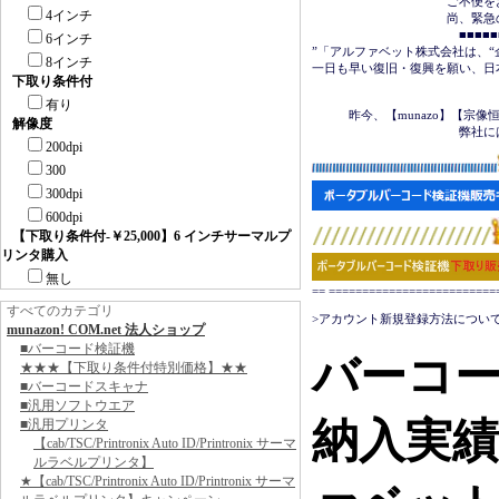
　　　　　　　　　　　ご不便を
4インチ
　　　　　　　　　　　尚、緊急の場合は
　　　　　　　　　　　　■■■■■■＜
6インチ
”「アルファベット株式会社は、“
8インチ
一日も早い復旧・復興を願い、日
下取り条件付
　　　　　　　　　　　　　　　
有り
　　　昨今、【munazo】【宗
解像度
　　　　　　　　　　　　弊社に
200dpi
300
300dpi
600dpi
【下取り条件付-￥25,000】6 インチサーマルプ
リンタ購入
無し
== ======================
すべてのカテゴリ
>アカウント新規登録方法について
munazon! COM.net 法人ショップ
■バーコード検証機
バーコ
★★★【下取り条件付特別価格】★★
■バーコードスキャナ
■汎用ソフトウエア
納入実
■汎用プリンタ
【cab/TSC/Printronix Auto ID/Printronix サーマ
ルラベルプリンタ】
★【cab/TSC/Printronix Auto ID/Printronix サーマ