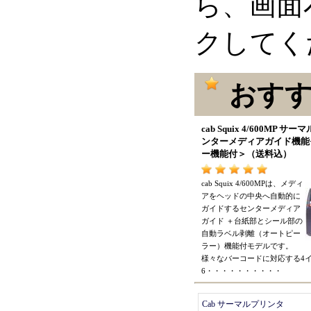
ら、画面
クしてく
おすす
cab Squix 4/600MP サ
ンターメディアガイド機能
ー機能付
＞（
送料込
）
cab Squix 4/600MPは
、
メディ
アをヘッドの中央へ自動的に
ガイドするセンターメディア
ガイド
＋
台紙部とシール部の
自動ラベル剥離
（
オートピー
ラー
）
機能付モデルです
。
様々なバーコードに対応する4
6
・・・・・・・・・・
Cab サーマルプリンタ