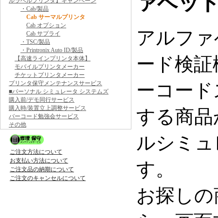
ァベッ
ルラベルプリンタ】キャンペーン
・Cab/製品
Cab サーマルプリンタ
Cab オプション
アルファ
Cab サプライ
・TSC/製品
・Printronix Auto ID/製品
ード検証
【高速ラインプリンタ本体】
モバイルプリンタメーカー
チケットプリンタメーカー
プリンタ保守メンテナンスサービス
ーコード
■パーソナル シミュレータ システムズ
購入前/デモ同行サービス
購入時/装置立上調整サービス
する商品
バーコード勉強会サービス
その他
ルシミュ
ご注文方法について
お支払い方法について
す。
ご注文品の納期について
ご注文のキャンセルについて
お探しの