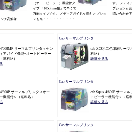
（
オートピーラー
）
機能付タ
す
。
メディ
イプ
「
105.7mm幅
」
で早くて
プションも充
万能タイプです
。
メディアガイド左揃え
オプショ
問い合わせ下
インチ高解像
ンも充
・・・・・・・・・・
Cab サーマルプリンタ
uix 4/600MP サーマルプリンタ
＜
セン
cab XCQ4二色印刷サー
ィアガイド機能+オートピーラー
料込
）
（
送料込
）
詳細を見る
る
Cab サーマルプリンタ
uix 4/300P サーマルプリンタ
＜
オー
cab Squix 4/600P サー
ー機能付
＞（
送料込
）
トピーラー機能付
＞（
送
る
詳細を見る
Cab サーマルプリンタ