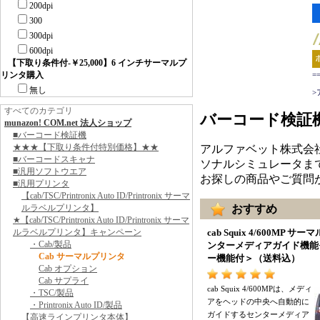
200dpi
300
300dpi
600dpi
【下取り条件付-￥25,000】6 インチサーマルプ
リンタ購入
=
無し
>
すべてのカテゴリ
バーコード検証
munazon! COM.net 法人ショップ
■バーコード検証機
★★★【下取り条件付特別価格】★★
アルファベット株式会
■バーコードスキャナ
ソナルシミュレータま
■汎用ソフトウエア
お探しの商品やご質問
■汎用プリンタ
【cab/TSC/Printronix Auto ID/Printronix サーマ
ルラベルプリンタ】
おすすめ
★【cab/TSC/Printronix Auto ID/Printronix サーマ
ルラベルプリンタ】キャンペーン
cab Squix 4/600MP サ
・Cab/製品
ンターメディアガイド機能
Cab サーマルプリンタ
ー機能付
＞（
送料込
）
Cab オプション
Cab サプライ
cab Squix 4/600MPは
、
メディ
・TSC/製品
アをヘッドの中央へ自動的に
・Printronix Auto ID/製品
ガイドするセンターメディア
【高速ラインプリンタ本体】