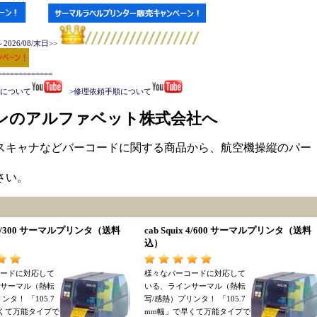
026/08/末日>>
===========

手順について
   >修理依頼手順について
ンのアルファベット株式会社へ
スキャナなどバーコードに関する商品から、航空機操縦のパー
さい。
x 4/300 サーマルプリンタ
（
送料
cab Squix 4/600 サーマルプリンタ
（
送料
込
）
ードに対応して
様々なバーコードに対応して
サーマル
（
熱転
いる
、
ラインサーマル
（
熱転
リンタ
！ 「
105.7
写/感熱
）
プリンタ
！ 「
105.7
くて万能タイプで
mm幅
」
で早くて万能タイプで