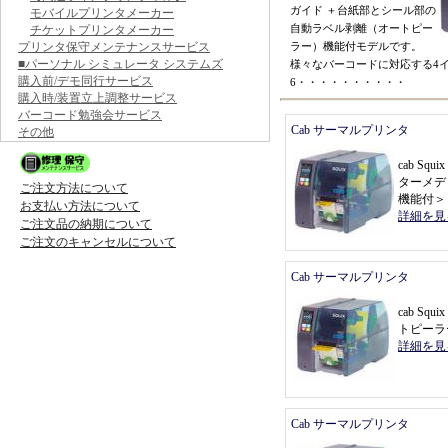
ガイド
＋
台紙部とシール部の
モバイルプリンタメーカー
自動ラベル剥離
（
オートピー
チケットプリンタメーカー
プリンタ保守メンテナンスサービス
ラー
）
機能付モデルです
。
■パーソナル シミュレータ システムズ
様々なバーコードに対応する4
購入前/デモ同行サービス
6
・・・・・・・・・・
購入時/装置立上調整サービス
バーコード勉強会サービス
Cab サーマルプリンタ
その他
cab Sq
ターメデ
ご注文方法について
機能付
＞
お支払い方法について
詳細を見
ご注文品の納期について
ご注文のキャンセルについて
Cab サーマルプリンタ
cab Sq
トピーラ
詳細を見
Cab サーマルプリンタ