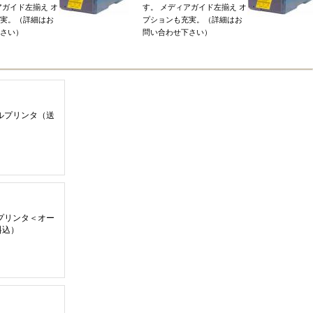
アガイド左揃え
オ
す
。
メディアガイド左揃え
オ
実
。（
詳細はお
プションも充実
。（
詳細はお
さい
）
問い合わせ下さい
）
マルプリンタ
（
送
マルプリンタ
＜
オー
料込
）