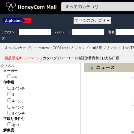
アカウント
パスワード
署名
方
すべてのカテゴリ
munazon! COM.net 法人ショップ
■汎用プリンタ
【cab/T
製品販売キャンペーン
|
カタログ
|
バーコード検証教養資料
|
お支払口座
絞り込み
ニュース
メーカー
　
cab
「
印字幅
　
　
2インチ
　
4
　
4インチ
”
一
6インチ
8インチ
　
　
下取り条件付
　
有り
解像度