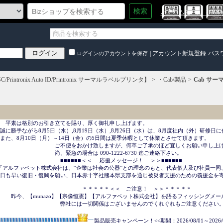
検索
ハニコムモール（HoneyC
|
アカウント新規登録
パス
ログインのアカウントを保存
SC/Printronix Auto ID/Printronix サーマルラベルプリンタ】
・Cab/製品
Cab サ
　平素は格別のお引き立てを賜り、厚く御礼申し上げます。

誠に勝手ながら8月5日（水）,8月19日（水）,8月26日（水）は、8月度社内（外）研修日に
また、8月10日（月）～14日（金）の5日間は夏季休暇として休業とさせて頂きます。

　　　　　　　　　　ご不便をおかけ致しますが、何卒ご了承のほど宜しくお願い申し上げ
　　　　　　　　　　尚、緊急の場合は 090-1222-6730 迄ご連絡下さい。

　　　　　　　　　　　■■■■■■＜＜     応援メッセージ！ 　＞＞■■■■■■

「アルファベット株式会社は、“企業は社会の公器”との理念のもと、代表個人及び社員一同
日も早い復旧・復興を願い、日本赤十字社熊本県支部を通じ被災者支援のための義援金を寄
　　　　　　　　　　　　　　　＊＊＊＊＊＜＜　ご注意！　＞＞＊＊＊＊＊

　　昨今、【munazo】【宗像恒憲】【アルファベット株式会社】を語るフィッシングメー
　　　　　　　　　　　弊社には一切関係はございませんのでくれぐれもご注意ください。
製品販売キャンペーン！<<期間：2026/08/01～2026/