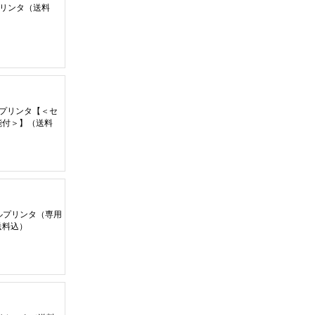
ルプリンタ
（
送料
ーマルプリンタ
【＜
セ
能付
＞】（
送料
サーマルプリンタ
（
専用
送料込
）