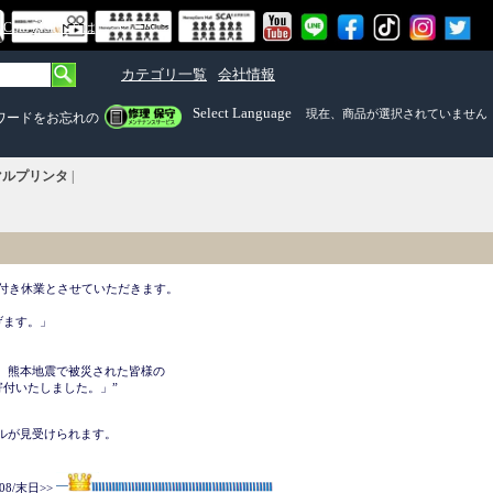
om Mall）とは
カテゴリ一覧
会社情報
Select Language
現在、商品が選択されていません
ワードをお忘れの
ーマルプリンタ
|
付き休業とさせていただきます。 

ます。」

、熊本地震で被災された皆様の

付いたしました。」”

ルが見受けられます。



08/末日>>