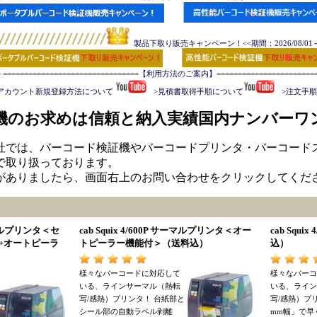
製品下取り販売キャンペーン！<<期間：2026/08/01～2
= ================================【利用方法のご案内】=========================
アカウント新規登録方法について 
   >見積書取得手順について
   >注文
機のお求めは信頼と納入実績国内ナンバーワ
社では、バーコード検証機やバーコードプリンタ・バーコード
で取り扱っております。
がありましたら、画面右上のお問い合わせをクリックしてくだ
ーマルプリンタ
＜
セ
cab Squix 4/600P サーマルプリンタ
＜
オー
cab Squi
+オートピーラ
トピーラー機能付
＞（
送料込
）
込
）
様々なバーコードに対応して
様々なバーコ
いる
、
ラインサーマル
（
熱転
いる
、
ライン
写/感熱
）
プリンタ
！
台紙部と
写/感熱
）
プ
シール部の自動ラベル剥離
mm幅
」
で早