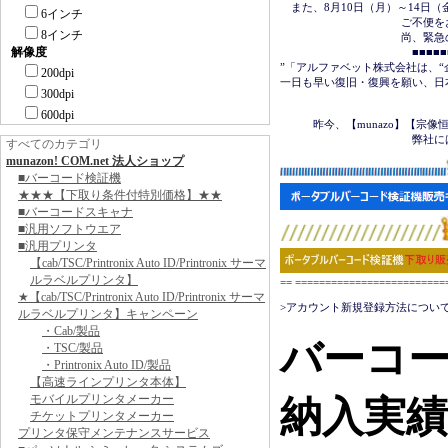
　また、8月10日（月）～14日
6インチ
　　　　　　　　　　　ご不便を
8インチ
　　　　　　　　　　　尚、緊急の場合は
解像度
　　　　　　　　　　　　■■■■■■＜
”「アルファベット株式会社は、“
200dpi
一日も早い復旧・復興を願い、日
300dpi
　　　　　　　　　　　　　　　
600dpi
　　　昨今、【munazo】【宗
　　　　　　　　　　　　弊社に
すべてのカテゴリ
munazon! COM.net 法人ショップ
■バーコード検証機
★★★【下取り条件付特別価格】★★
■バーコードスキャナ
■汎用ソフトウエア
■汎用プリンタ
【cab/TSC/Printronix Auto ID/Printronix サーマ
ルラベルプリンタ】
== ======================
★【cab/TSC/Printronix Auto ID/Printronix サーマ
>アカウント新規登録方法について
ルラベルプリンタ】キャンペーン
・Cab/製品
バーコ
・TSC/製品
・Printronix Auto ID/製品
【高速ラインプリンタ本体】
モバイルプリンタメーカー
納入実
チケットプリンタメーカー
プリンタ保守メンテナンスサービス