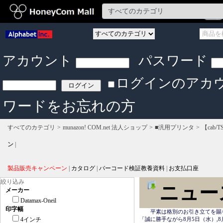
アカウント
パスワード
ログインのアカ
ワードをお忘れの方
すべてのカテゴリ
munazon! COM.net 法人ショップ
■汎用プリンタ
【cab/T
ン
|
製品販売キャンペーン
|
カタログ
|
バーコード検証教養資料
|
お支払口座
絞り込み
ニュー
メーカー
Datamax-Oneil
印字幅
　　平素は格別のお引き立てを賜
4インチ
「誠に勝手ながら8月5日（水）,8