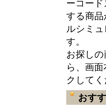
ーコード
する商品
ルシミュ
す。
お探しの
ら、画面
クしてく
おすす