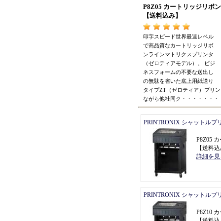
P8Z05 カートリッジリ
【
送料込み
】
印字スピード世界最速レベル
で高品質なカートリッジリボ
ンラインマトリクスプリンタ
（
ゼロティアモデル
）。
ビジ
ネスフォームの不要な送出し
の無駄を省いた底上用紙送り
タイプZT
（
ゼロティア
）
プリン
ながら他社同ク
・・・・・・・
PRINTRONIX シャットル
P8Z0
【
送料込
詳細を見
PRINTRONIX シャットル
P8Z1
【
送料込