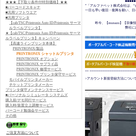
　　　　　　　　　　　　■■■■■■＜
★★★【下取り条件付特別価格】★★
”「アルファベット株式会社は、“
■バーコードスキャナ
一日も早い復旧・復興を願い、日
■汎用ソフトウエア
■汎用プリンタ
　　　　　　　　　　　　　　　
【cab/TSC/Printronix Auto ID/Printronix サーマ
　　　昨今、【munazo】【宗
　　　　　　　　　　　　弊社に
ルラベルプリンタ】
★【cab/TSC/Printronix Auto ID/Printronix サーマ
ルラベルプリンタ】キャンペーン
【高速ラインプリンタ本体】
PRINTRONIX/製品
PRINTRONIX シャットルプリンタ
PRINTRONIX オプション
PRINTRONIX サプライ品
PRINTRONIX 修理サービス
== ======================
PRINTRONIX プリンタ保守サービス
>アカウント新規登録方法について
モバイルプリンタメーカー
チケットプリンタメーカー
プリンタ保守メンテナンスサービス
■パーソナル シミュレータ システムズ
購入前/デモ同行サービス
購入時/装置立上調整サービス
バーコード勉強会サービス
その他
ご注文方法について