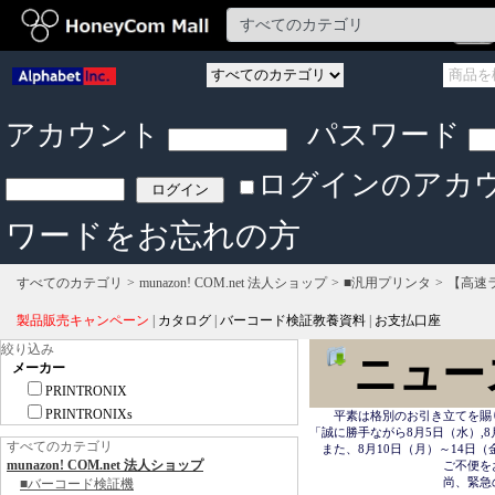
アカウント
パスワード
ログインのアカ
ワードをお忘れの方
すべてのカテゴリ
munazon! COM.net 法人ショップ
■汎用プリンタ
【高速
製品販売キャンペーン
|
カタログ
|
バーコード検証教養資料
|
お支払口座
絞り込み
ニュー
メーカー
PRINTRONIX
PRINTRONIXs
　　平素は格別のお引き立てを賜
「誠に勝手ながら8月5日（水）,8
すべてのカテゴリ
　また、8月10日（月）～14日
munazon! COM.net 法人ショップ
　　　　　　　　　　　ご不便を
　　　　　　　　　　　尚、緊急の場合は
■バーコード検証機