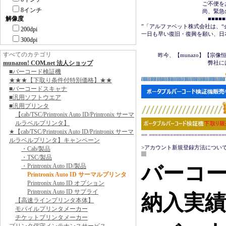
　　　　　　　　　　　ご不便を
8インチ
　　　　　　　　　　　尚、緊急の場合は
解像度
　　　　　　　　　　　　■■■■■■＜
”「アルファベット株式会社は、“
200dpi
一日も早い復旧・復興を願い、日
300dpi
　　　　　　　　　　　　　　　
すべてのカテゴリ
　　　昨今、【munazo】【宗
munazon! COM.net 法人ショップ
　　　　　　　　　　　　弊社に
■バーコード検証機
★★★【下取り条件付特別価格】★★
■バーコードスキャナ
■汎用ソフトウエア
■汎用プリンタ
【cab/TSC/Printronix Auto ID/Printronix サーマ
ルラベルプリンタ】
★【cab/TSC/Printronix Auto ID/Printronix サーマ
== ======================
ルラベルプリンタ】キャンペーン
>アカウント新規登録方法について
・Cab/製品
・TSC/製品
バーコ
・Printronix Auto ID/製品
Printronix Auto ID サーマルプリンタ
Printronix Auto ID オプション
Printronix Auto ID サプライ
納入実
【高速ラインプリンタ本体】
モバイルプリンタメーカー
チケットプリンタメーカー