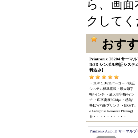
ら、画面
クしてく
おすす
Printronix T8204 サー
D/2D シンボル検証システ
料込み
】
・
ODV１D/2Dバーコード検証
システム標準搭載
・
最大印字
幅4インチ
・
最大印字幅4イン
チ
・
印字密度203dpi
・
感熱/
熱転写両用プリンタ
・
ERP(Th
e Enterprise Resource Planing)
を
・・・・・・・・・・
Printronix Auto ID サーマ