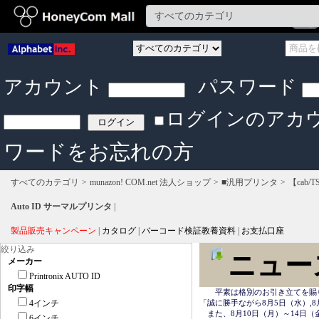
アカウント
パスワード
ログインのアカ
ワードをお忘れの方
すべてのカテゴリ
munazon! COM.net 法人ショップ
■汎用プリンタ
【cab/T
Auto ID サーマルプリンタ
|
製品販売キャンペーン
|
カタログ
|
バーコード検証教養資料
|
お支払口座
絞り込み
ニュー
メーカー
Printronix AUTO ID
印字幅
　　平素は格別のお引き立てを賜
4インチ
「誠に勝手ながら8月5日（水）,8
　また、8月10日（月）～14日
6インチ