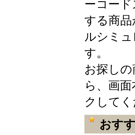
ーコード
する商品
ルシミュ
す。
お探しの
ら、画面
クしてく
おすす