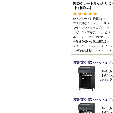
P8Z05 カートリッジリ
【
送料込み
】
印字スピード世界最速レベル
で高品質なカートリッジリボ
ンラインマトリクスプリンタ
（
ゼロティアモデル
）。
ビジ
ネスフォームの不要な送出し
の無駄を省いた底上用紙送り
タイプZT
（
ゼロティア
）
プリン
ながら他社同ク
・・・・・・・
PRINTRONIX シャットル
P8Z0
【
送料込
詳細を見
PRINTRONIX シャットル
P8Z1
【
送料込