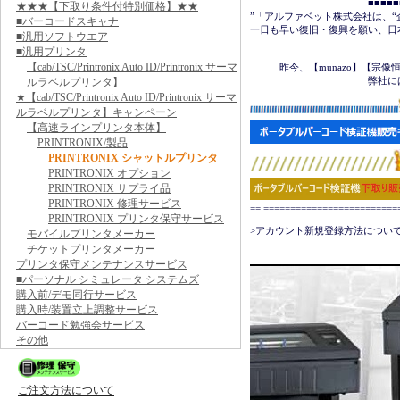
　　　　　　　　　　　　■■■■■■＜
★★★【下取り条件付特別価格】★★
”「アルファベット株式会社は、“
■バーコードスキャナ
一日も早い復旧・復興を願い、日
■汎用ソフトウエア
■汎用プリンタ
　　　　　　　　　　　　　　　
【cab/TSC/Printronix Auto ID/Printronix サーマ
　　　昨今、【munazo】【宗
　　　　　　　　　　　　弊社に
ルラベルプリンタ】
★【cab/TSC/Printronix Auto ID/Printronix サーマ
ルラベルプリンタ】キャンペーン
【高速ラインプリンタ本体】
PRINTRONIX/製品
PRINTRONIX シャットルプリンタ
PRINTRONIX オプション
PRINTRONIX サプライ品
PRINTRONIX 修理サービス
== ======================
PRINTRONIX プリンタ保守サービス
>アカウント新規登録方法について
モバイルプリンタメーカー
チケットプリンタメーカー
プリンタ保守メンテナンスサービス
■パーソナル シミュレータ システムズ
購入前/デモ同行サービス
購入時/装置立上調整サービス
バーコード勉強会サービス
その他
ご注文方法について