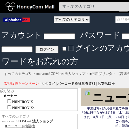
アカウント
パスワード
ログインのアカ
ワードをお忘れの方
すべてのカテゴリ
munazon! COM.net 法人ショップ
■汎用プリンタ
【高速
製品販売キャンペーン
|
カタログ
|
バーコード検証教養資料
|
お支払口座
絞り込み
ニュー
メーカー
PRINTRONIX
PRINTRONIXs
　　平素は格別のお引き立てを賜
「誠に勝手ながら8月5日（水）,8
すべてのカテゴリ
　また、8月10日（月）～14日
munazon! COM.net 法人ショップ
　　　　　　　　　　　ご不便を
　　　　　　　　　　　尚、緊急の場合は
■バーコード検証機