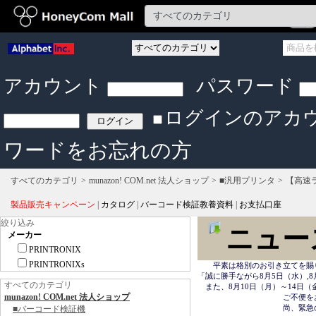
アカウント
パスワード
ログインのアカ
ワードをお忘れの方
すべてのカテゴリ
munazon! COM.net 法人ショップ
■汎用プリンタ
【高速
製品販売キャンペーン
|
カタログ
|
バーコード検証教養資料
|
お支払口座
絞り込み
ニュー
メーカー
PRINTRONIX
PRINTRONIXs
　　平素は格別のお引き立てを賜
「誠に勝手ながら8月5日（水）,8
すべてのカテゴリ
　また、8月10日（月）～14日
munazon! COM.net 法人ショップ
　　　　　　　　　　　ご不便を
　　　　　　　　　　　尚、緊急の場合は
■バーコード検証機