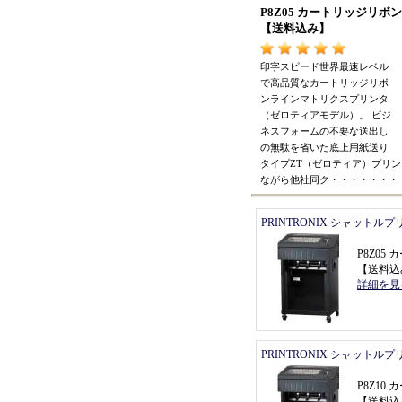
P8Z05 カートリッジリ
【
送料込み
】
印字スピード世界最速レベル
で高品質なカートリッジリボ
ンラインマトリクスプリンタ
（
ゼロティアモデル
）。
ビジ
ネスフォームの不要な送出し
の無駄を省いた底上用紙送り
タイプZT
（
ゼロティア
）
プリン
ながら他社同ク
・・・・・・・
PRINTRONIX シャットル
P8Z0
【
送料込
詳細を見
PRINTRONIX シャットル
P8Z1
【
送料込