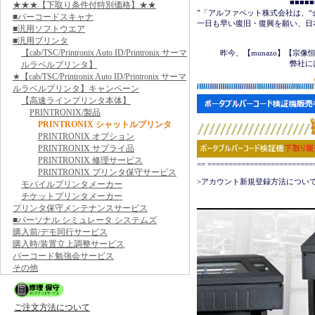
　　　　　　　　　　　　■■■■■■＜
★★★【下取り条件付特別価格】★★
”「アルファベット株式会社は、“
■バーコードスキャナ
一日も早い復旧・復興を願い、日
■汎用ソフトウエア
■汎用プリンタ
　　　　　　　　　　　　　　　
【cab/TSC/Printronix Auto ID/Printronix サーマ
　　　昨今、【munazo】【宗
　　　　　　　　　　　　弊社に
ルラベルプリンタ】
★【cab/TSC/Printronix Auto ID/Printronix サーマ
ルラベルプリンタ】キャンペーン
【高速ラインプリンタ本体】
PRINTRONIX/製品
PRINTRONIX シャットルプリンタ
PRINTRONIX オプション
PRINTRONIX サプライ品
PRINTRONIX 修理サービス
== ======================
PRINTRONIX プリンタ保守サービス
>アカウント新規登録方法について
モバイルプリンタメーカー
チケットプリンタメーカー
プリンタ保守メンテナンスサービス
■パーソナル シミュレータ システムズ
購入前/デモ同行サービス
購入時/装置立上調整サービス
バーコード勉強会サービス
その他
ご注文方法について