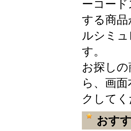
ーコード
する商品
ルシミュ
す。
お探しの
ら、画面
クしてく
おすす