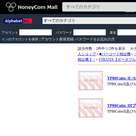
アカウント
パスワード
署名
|
アカウント新規登録
パスワードをお忘れの方
インのアカウントを保存
該当件数：2件中 1-2件を表示 カ
人ショップ
■バーコード検証機
検証機 】<
STRATIX【ポータ
TP80Cubic 
TP80CubicI
TP80Cubic 
TP80CubicI