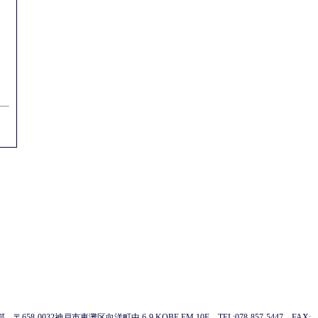
-0032神戸市東灘区向洋町中 6-9 KOBE FM 10F TEL:078-857-5447 FAX: