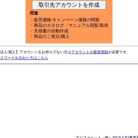
用途
・販売価格/キャンペーン価格の閲覧
・商品のカタログ・マニュアル閲覧/取得
・見積書の自動作成
・商品のご発注/購入
法人/個人】アカウントをお持ちでない方は
アカウントの新規登録
が必要です。
スワードを忘れた方はこちら
アルファベット（株）MUNAZO事業部 〒658