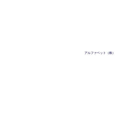
アルファベット（株）MUNA